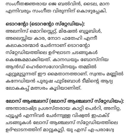
സംഗീതജ്ഞരായ ജെ ബല്‍വിന്‍, ടൈല, മാന
എന്നിവരും സംഗീത വിരുന്നിന് കൊഴുപ്പേകി.
ടൊറന്റോ (ടൊറന്റോ സ്‌റ്റേഡിയം):
അലനിസ് മൊറിസ്സെറ്റ്, മിഷേല്‍ ബ്യൂബിള്‍,
അലെസ്സിയ കാര, നോറ ഫതേഹി എന്നീ
കലാകാരന്മാര്‍ ചേര്‍ന്നാണ് ടൊറന്റോ
സ്‌റ്റേഡിയത്തിലെ ഉദ്ഘാടന ചടങ്ങുകള്‍
കെങ്കേമമാക്കിയത്. കാനഡയും ബോസ്‌നിയ
ആന്‍ഡ് ഹെര്‍സെഗോവിനയും തമ്മില്‍
ഏറ്റുമുട്ടുന്നത് ഈ മൈതാനത്താണ്. സ്വന്തം മണ്ണില്‍
കനേഡിയന്‍ പുരുഷ ഫുട്‌ബോള്‍ ടീമിന്റെ ആദ്യ
ലോകകപ്പ് മത്സരം കൂടിയാണിത്.
ലോസ് ആഞ്ചലസ് (ലോസ് ആഞ്ചലസ് സ്‌റ്റേഡിയം):
അന്താരാഷ്ട്ര പ്രശസ്തരായ കാറ്റി പെര്‍റി, അനിറ്റ,
ഫ്യൂച്ചര്‍ എന്നിവര്‍ ചേര്‍ന്നുള്ള വിഷ്വല്‍ ഇഫക്ട്
ചടങ്ങുകള്‍ ലോസ് ആഞ്ചലസ് സ്‌റ്റേഡിയത്തിലെ
ഉദ്ഘാടനത്തിന് മാറ്റുകൂട്ടി. യു എസ് എ-പരാഗ്വേ