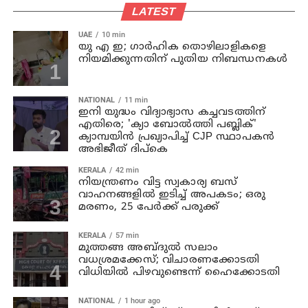
LATEST
UAE
10 min
യു എ ഇ; ഗാർഹിക തൊഴിലാളികളെ
നിയമിക്കുന്നതിന് പുതിയ നിബന്ധനകൾ
NATIONAL
11 min
ഇനി യുദ്ധം വിദ്യാഭ്യാസ കച്ചവടത്തിന്
എതിരെ; 'ക്യാ ബോൽത്തി പബ്ലിക്'
ക്യാമ്പയിൻ പ്രഖ്യാപിച്ച് CJP സ്ഥാപകൻ
അഭിജീത് ദിപ്കെ
KERALA
42 min
നിയന്ത്രണം വിട്ട സ്വകാര്യ ബസ്
വാഹനങ്ങളില്‍ ഇടിച്ച് അപകടം; ഒരു
മരണം, 25 പേർക്ക് പരുക്ക്
KERALA
57 min
മുത്തങ്ങ അബ്ദുല്‍ സലാം
വധശ്രമക്കേസ്; വിചാരണക്കോടതി
വിധിയില്‍ പിഴവുണ്ടെന്ന് ഹൈക്കോടതി
NATIONAL
1 hour ago