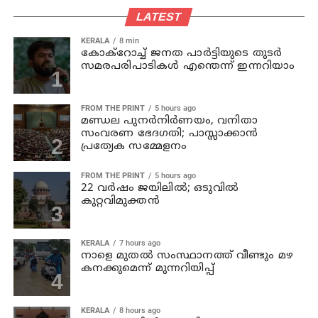
LATEST
KERALA
8 min
കോക്റോച്ച് ജനത പാര്‍ട്ടിയുടെ തുടര്‍
സമരപരിപാടികള്‍ എന്തെന്ന് ഇന്നറിയാം
FROM THE PRINT
5 hours ago
മണ്ഡല പുനർനിർണയം, വനിതാ
സംവരണ ഭേദഗതി; പാസ്സാക്കാൻ
പ്രത്യേക സമ്മേളനം
FROM THE PRINT
5 hours ago
22 വർഷം ജയിലിൽ; ഒടുവിൽ
കുറ്റവിമുക്തൻ
KERALA
7 hours ago
നാളെ മുതല്‍ സംസ്ഥാനത്ത് വീണ്ടും മഴ
കനക്കുമെന്ന് മുന്നറിയിപ്പ്
KERALA
8 hours ago