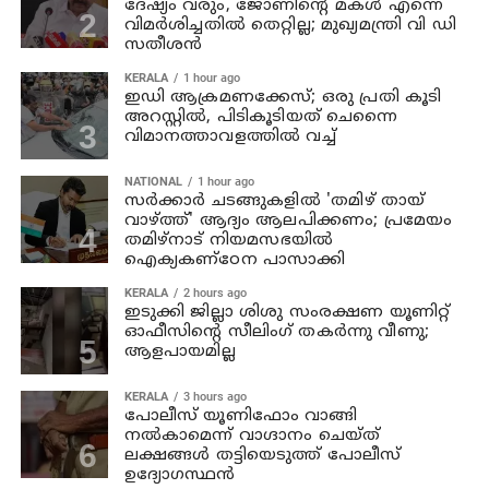
ദേഷ്യം വരും, ജോണിന്റെ മകള്‍ എന്നെ
വിമര്‍ശിച്ചതില്‍ തെറ്റില്ല; മുഖ്യമന്ത്രി വി ഡി
സതീശന്‍
KERALA
1 hour ago
ഇഡി ആക്രമണക്കേസ്; ഒരു പ്രതി കൂടി
അറസ്റ്റില്‍, പിടികൂടിയത് ചെന്നൈ
വിമാനത്താവളത്തില്‍ വച്ച്
NATIONAL
1 hour ago
സര്‍ക്കാര്‍ ചടങ്ങുകളില്‍ 'തമിഴ് തായ്
വാഴ്ത്ത്' ആദ്യം ആലപിക്കണം; പ്രമേയം
തമിഴ്നാട് നിയമസഭയില്‍
ഐക്യകണ്‌ഠേന പാസാക്കി
KERALA
2 hours ago
ഇടുക്കി ജില്ലാ ശിശു സംരക്ഷണ യൂണിറ്റ്
ഓഫീസിന്റെ സീലിംഗ് തകര്‍ന്നു വീണു;
ആളപായമില്ല
KERALA
3 hours ago
പോലീസ് യൂണിഫോം വാങ്ങി
നല്‍കാമെന്ന് വാഗ്ദാനം ചെയ്ത്
ലക്ഷങ്ങള്‍ തട്ടിയെടുത്ത് പോലീസ്
ഉദ്യോഗസ്ഥന്‍