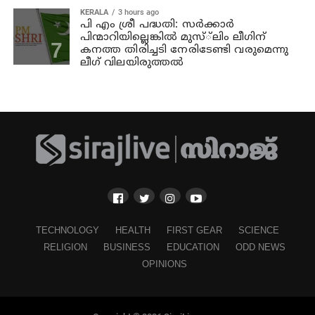
KERALA
3 hours ago
പി എം ശ്രീ പദ്ധതി: സര്‍ക്കാര്‍
പിന്മാറിയില്ലെങ്കില്‍ മുസ്്‌ലിം ലീഗിന്
കനത്ത തിരിച്ചടി നേരിടേണ്ടി വരുമെന്നു
ലീഗ് വിലയിരുത്തല്‍
TECHNOLOGY
HEALTH
FIRST GEAR
SCIENCE
RELIGION
BUSINESS
EDUCATION
ODD NEWS
OPINIONS