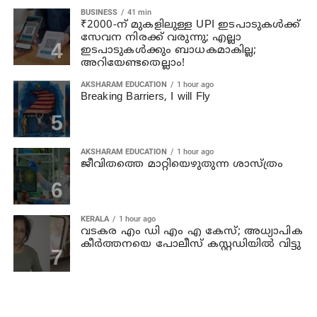
BUSINESS
41 min
₹2000-ന് മുകളിലുള്ള UPI ഇടപാടുകൾക്ക്
സേവന നിരക്ക് വരുന്നു; എല്ലാ
ഇടപാടുകൾക്കും ബാധകമാകില്ല;
അറിയേണ്ടതെല്ലാം!
AKSHARAM EDUCATION
1 hour ago
Breaking Barriers, I will Fly
AKSHARAM EDUCATION
1 hour ago
ജീവിതത്തെ മാറ്റിയെഴുതുന്ന ശാസ്ത്രം
KERALA
1 hour ago
വടകര എം ഡി എം എ കേസ്; അധ്യാപിക
കീര്‍ത്തനയെ പോലീസ് കസ്റ്റഡിയില്‍ വിട്ടു