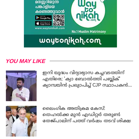
YOU MAY LIKE
ഇനി യുദ്ധം വിദ്യാഭ്യാസ കച്ചവടത്തിന്
എതിരെ; 'ക്യാ ബോൽത്തി പബ്ലിക്'
ക്യാമ്പയിൻ പ്രഖ്യാപിച്ച് CJP സ്ഥാപകൻ
അഭിജീത് ദിപ്കെ
ലൈംഗിക അതിക്രമ കേസ്:
തെഹൽക്ക മുൻ എഡിറ്റർ തരുൺ
തേജ്പാലിന് പത്ത് വർഷം തടവ് ശിക്ഷ