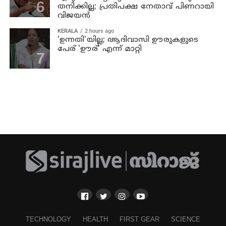
തനിക്കില്ല; പ്രതിപക്ഷ നേതാവ് പിണറായി
വിജയന്‍
KERALA
2 hours ago
'ഉന്നതി'യില്ല; ആദിവാസി ഊരുകളുടെ
പേര് 'ഊര്' എന്ന് മാറ്റി
TECHNOLOGY
HEALTH
FIRST GEAR
SCIENCE