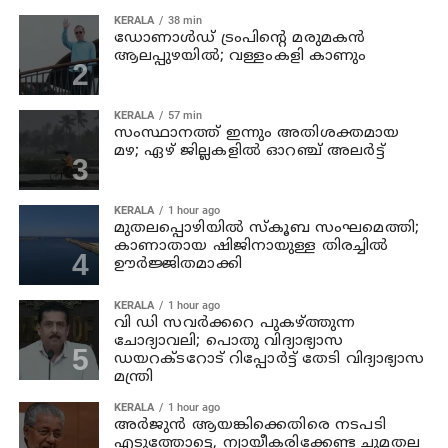
KERALA
38 min
ഡോണാള്‍ഡ് ട്രംപിന്റെ മരുമകന്‍
ആലപ്പുഴയിൽ; വള്ളംകളി കാണും
KERALA
57 min
സംസ്ഥാനത്ത് ഇന്നും അതിശക്തമായ
മഴ; ഏഴ് ജില്ലകളില്‍ ഓറഞ്ച് അലര്‍ട്ട്
KERALA
1 hour ago
മുതലപ്പൊഴിയില്‍ സ്‌കൂബ സംഘമെത്തി;
കാണാതായ ഷിജിനായുള്ള തിരച്ചില്‍
ഊര്‍ജ്ജിതമാക്കി
KERALA
1 hour ago
വി ഡി സവര്‍ക്കറെ പുകഴ്ത്തുന്ന
ചോദ്യാവലി; പൊതു വിദ്യാഭ്യാസ
ഡയറക്ടറോട് റിപ്പോര്‍ട്ട് തേടി വിദ്യാഭ്യാസ
മന്ത്രി
KERALA
1 hour ago
അര്‍ജുന്‍ ആയങ്കിക്കെതിരെ നടപടി
എടുത്തോട്ടെ, ന്യായീകരിക്കേണ്ട ചുമതല