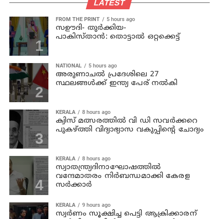
LATEST
FROM THE PRINT
5 hours ago
സഊദി- തുർക്കിയ-
പാകിസ്താൻ: തൊട്ടാൽ ഒറ്റക്കെട്ട്
NATIONAL
5 hours ago
അരുണാചല്‍ പ്രദേശിലെ 27
സ്ഥലങ്ങള്‍ക്ക് ഇന്ത്യ പേര് നല്‍കി
KERALA
8 hours ago
ക്വിസ് മത്സരത്തില്‍ വി ഡി സവര്‍ക്കറെ
പുകഴ്ത്തി വിദ്യാഭ്യാസ വകുപ്പിന്റെ ചോദ്യം
KERALA
8 hours ago
സ്വാതന്ത്ര്യദിനാഘോഷത്തില്‍
വന്ദേമാതരം നിര്‍ബന്ധമാക്കി കേരള
സര്‍ക്കാര്‍
KERALA
9 hours ago
സ്വര്‍ണം സൂക്ഷിച്ച പെട്ടി ആക്രിക്കാരന്