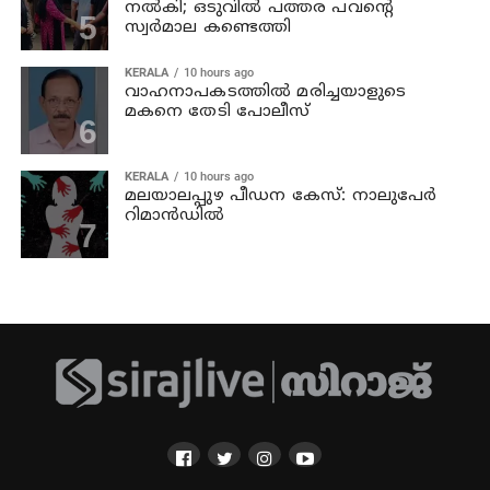
നല്‍കി; ഒടുവില്‍ പത്തര പവന്റെ
സ്വര്‍മാല കണ്ടെത്തി
KERALA
10 hours ago
വാഹനാപകടത്തില്‍ മരിച്ചയാളുടെ
മകനെ തേടി പോലീസ്
KERALA
10 hours ago
മലയാലപ്പുഴ പീഡന കേസ്: നാലുപേര്‍
റിമാന്‍ഡില്‍