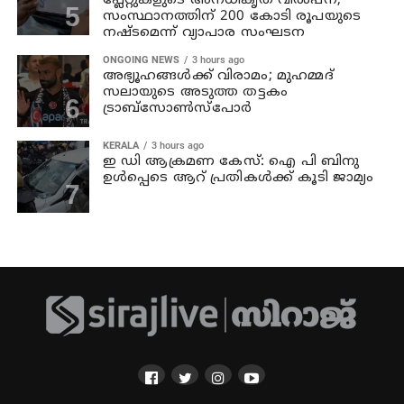
പ്ലേറ്റുകളുടെ അനധികൃത വില്‍പന;
സംസ്ഥാനത്തിന് 200 കോടി രൂപയുടെ
നഷ്ടമെന്ന് വ്യാപാര സംഘടന
ONGOING NEWS
3 hours ago
അഭ്യൂഹങ്ങള്‍ക്ക് വിരാമം; മുഹമ്മദ്
സലായുടെ അടുത്ത തട്ടകം
ട്രാബ്സോണ്‍സ്പോര്‍
KERALA
3 hours ago
ഇ ഡി ആക്രമണ കേസ്: ഐ പി ബിനു
ഉള്‍പ്പെടെ ആറ്‌ പ്രതികള്‍ക്ക് കൂടി ജാമ്യം