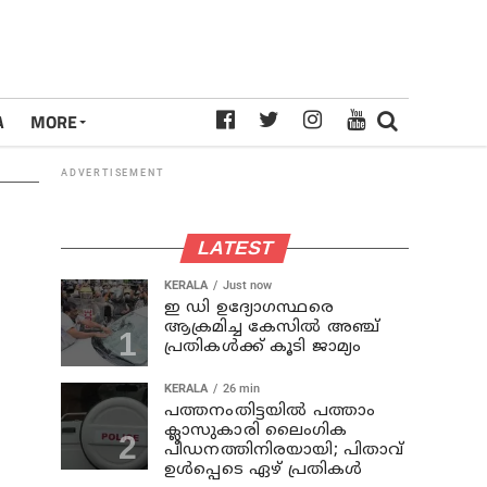
A
MORE
ADVERTISEMENT
LATEST
KERALA
Just now
ഇ ഡി ഉദ്യോഗസ്ഥരെ
ആക്രമിച്ച കേസില്‍ അഞ്ച്
പ്രതികള്‍ക്ക് കൂടി ജാമ്യം
KERALA
26 min
പത്തനംതിട്ടയില്‍ പത്താം
ക്ലാസുകാരി ലൈംഗിക
പീഡനത്തിനിരയായി; പിതാവ്
ഉള്‍പ്പെടെ ഏഴ് പ്രതികള്‍