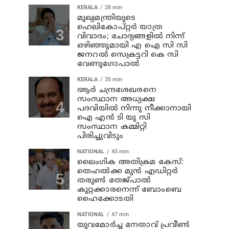
KERALA
28 min
മുഖ്യമന്ത്രിയുടെ
ഹെലികോപ്റ്റർ യാത്ര
വിവാദം; ചോദ്യങ്ങളിൽ നിന്ന്
ഒഴിഞ്ഞുമായി എ ഐ സി സി
ജനറൽ സെക്രട്ടറി കെ സി
വേണുഗോപാൽ
KERALA
35 min
ആര്‍ ചന്ദ്രശേഖരനെ
സംസ്ഥാന അധ്യക്ഷ
പദവിയില്‍ നിന്നു നീക്കാനായി
ഐ എന്‍ ടി യു സി
സംസ്ഥാന കമ്മിറ്റി
പിരിച്ചുവിടും
NATIONAL
45 min
ലൈംഗിക അതിക്രമ കേസ്:
തെഹൽക്ക മുൻ എഡിറ്റർ
തരുൺ തേജ്പാൽ
കുറ്റക്കാരനെന്ന് ബോംബെ
ഹൈക്കോടതി
NATIONAL
47 min
യുവമോര്‍ച്ച നേതാവ് പ്രവീണ്‍