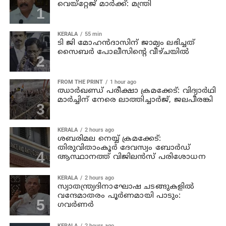
വെയ്റ്റേജ് മാര്‍ക്ക്: മന്ത്രി
KERALA
55 min
ടി ജി മോഹന്‍ദാസിന് ജാമ്യം ലഭിച്ചത്
സൈബര്‍ പോലീസിന്റെ വീഴ്ചയില്‍
FROM THE PRINT
1 hour ago
ഝാര്‍ഖണ്ഡ് പരീക്ഷാ ക്രമക്കേട്: വിദ്യാര്‍ഥി
മാര്‍ച്ചിന് നേരെ ലാത്തിച്ചാര്‍ജ്, ജലപീരങ്കി
KERALA
2 hours ago
ശബരിമല നെയ്യ് ക്രമക്കേട്:
തിരുവിതാംകൂര്‍ ദേവസ്വം ബോര്‍ഡ്
ആസ്ഥാനത്ത് വിജിലന്‍സ് പരിശോധന
KERALA
2 hours ago
സ്വാതന്ത്ര്യദിനാഘോഷ ചടങ്ങുകളില്‍
വന്ദേമാതരം പൂര്‍ണമായി പാടും:
ഗവര്‍ണര്‍
KERALA
2 hours ago