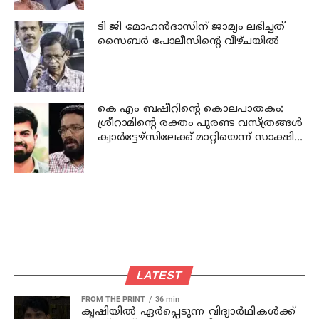
ടി ജി മോഹന്‍ദാസിന് ജാമ്യം ലഭിച്ചത്
സൈബര്‍ പോലീസിന്റെ വീഴ്ചയില്‍
കെ എം ബഷീറിന്റെ കൊലപാതകം:
ശ്രീറാമിന്റെ രക്തം പുരണ്ട വസ്ത്രങ്ങള്‍
ക്വാര്‍ട്ടേഴ്‌സിലേക്ക് മാറ്റിയെന്ന് സാക്ഷി
മൊഴി
LATEST
FROM THE PRINT
36 min
കൃഷിയില്‍ ഏര്‍പ്പെടുന്ന വിദ്യാര്‍ഥികള്‍ക്ക്