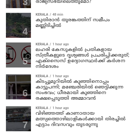
രാജ്യസഭയിലെത്തുമോ?
KERALA
48 min
കുതിരാൻ തുരങ്കത്തിന് സമീപം
മണ്ണിടിച്ചിൽ
KERALA
1 hour ago
ലഹരി കേസുകളിൽ പ്രതികളായ
സ്ത്രീകളുടെ ദൃശ്യങ്ങൾ പ്രചരിപ്പിക്കരുത്;
എക്സൈസ് ഉദ്യോഗസ്ഥർക്ക് കർശന
നിർദേശം
KERALA
1 hour ago
കിടപ്പുമുറിയിൽ കുഞ്ഞിനൊപ്പം
കാട്ടുപന്നി; മഞ്ചേരിയിൽ ഞെട്ടിക്കുന്ന
സംഭവം; ധീരമായി കുഞ്ഞിനെ
രക്ഷപ്പെടുത്തി അമ്മാവൻ
KERALA
1 hour ago
വിഴിഞ്ഞത്ത് കാണാതായ
മത്സ്യത്തൊഴിലാളികൾക്കായി തിരച്ചിൽ
എട്ടാം ദിവസവും തുടരുന്നു