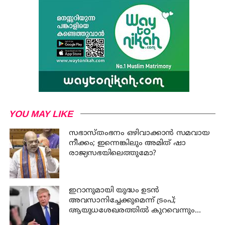
YOU MAY LIKE
സഭാസ്തംഭനം ഒഴിവാക്കാൻ സമവായ
നീക്കം; ഇന്നെങ്കിലും അമിത് ഷാ
രാജ്യസഭയിലെത്തുമോ?
ഇറാനുമായി യുദ്ധം ഉടൻ
അവസാനിച്ചേക്കുമെന്ന് ട്രംപ്;
ആയുധശേഖരത്തിൽ കുറവെന്നും
വെളിപ്പെടുത്തൽ