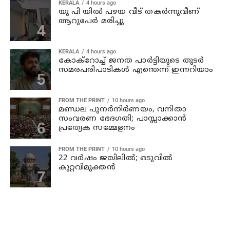
KERALA
4 hours ago
യു പി യില്‍ പഴയ വീട് തകര്‍ന്നുവീണ്
ആറുപേര്‍ മരിച്ചു
KERALA
4 hours ago
കോക്റോച്ച് ജനത പാര്‍ട്ടിയുടെ തുടര്‍
സമരപരിപാടികള്‍ എന്തെന്ന് ഇന്നറിയാം
FROM THE PRINT
10 hours ago
മണ്ഡല പുനർനിർണയം, വനിതാ
സംവരണ ഭേദഗതി; പാസ്സാക്കാൻ
പ്രത്യേക സമ്മേളനം
FROM THE PRINT
10 hours ago
22 വർഷം ജയിലിൽ; ഒടുവിൽ
കുറ്റവിമുക്തൻ