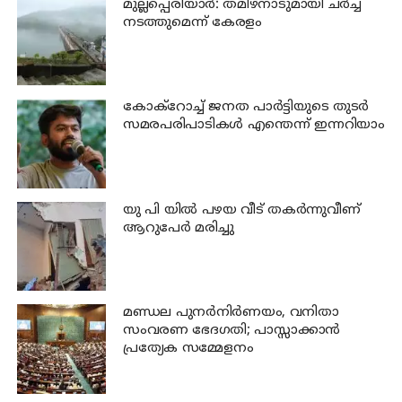
മുല്ലപ്പെരിയാര്‍: തമിഴ്‌നാടുമായി ചര്‍ച്ച
നടത്തുമെന്ന് കേരളം
കോക്റോച്ച് ജനത പാര്‍ട്ടിയുടെ തുടര്‍
സമരപരിപാടികള്‍ എന്തെന്ന് ഇന്നറിയാം
യു പി യില്‍ പഴയ വീട് തകര്‍ന്നുവീണ്
ആറുപേര്‍ മരിച്ചു
മണ്ഡല പുനർനിർണയം, വനിതാ
സംവരണ ഭേദഗതി; പാസ്സാക്കാൻ
പ്രത്യേക സമ്മേളനം