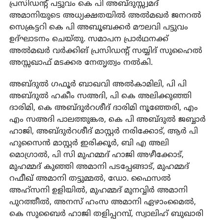
പ്രസിഡന്റ് പട്ടുവം കെ പി അബ്ദുസ്സ്വമദ്
അമാനിയുടെ അധ്യക്ഷതയില്‍ അല്‍മഖര്‍ ജനറല്‍
സെക്രട്ടറി കെ പി അബൂബക്കര്‍ മൗലവി പട്ടുവം
ഉദ്ഘാടനം ചെയ്തു. സമാപന പ്രാര്‍ഥനക്ക്
അല്‍മഖര്‍ വര്‍ക്കിങ് പ്രസിഡന്റ് സയ്യിദ് സുഹൈല്‍
അസ്സഖാഫ് മടക്കര നേതൃത്വം നല്‍കി.
അബ്ദുല്‍ ഗഫൂര്‍ ബാഖവി അല്‍കാമിലി, പി പി
അബ്ദുല്‍ ഹകീം സഅദി, പി കെ അലിക്കുഞ്ഞി
ദാരിമി, കെ അബ്ദുര്‍റശീദ് ദാരിമി നൂഞ്ഞേരി, എം
എം സഅദി പാലത്തുങ്കര, കെ പി അബ്ദുല്‍ ജബ്ബാര്‍
ഹാജി, അബ്ദുര്‍റശീദ് മാസ്റ്റര്‍ നരിക്കോട്, ആര്‍ പി
ഹുസൈന്‍ മാസ്റ്റര്‍ ഇരിക്കൂര്‍, ബി എ അലി
മൊഗ്രാല്‍, പി സി മുഹമ്മദ് ഹാജി അഴീക്കോട്,
മുഹമ്മദ് കുഞ്ഞി അമാനി പടപ്പേങ്ങാട്, മുഹമ്മദ്
റഫീഖ് അമാനി തട്ടുമ്മല്‍, ഡോ. ഫൈസല്‍
അഹ്‌സനി ഉളിയില്‍, മുഹമ്മദ് മുനവ്വിര്‍ അമാനി
പുറത്തീല്‍, അനസ് ഹംസ അമാനി ഏഴാംമൈല്‍,
കെ സുബൈര്‍ ഹാജി തളിപ്പറമ്പ്, സ്വാലിഹ് ബുഖാരി