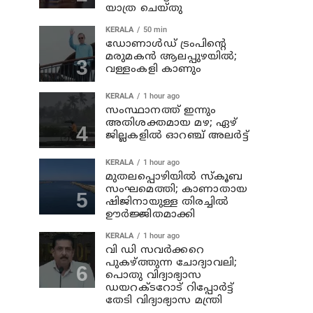
യാത്ര ചെയ്തു
KERALA
50 min
ഡോണാള്‍ഡ് ട്രംപിന്റെ
മരുമകന്‍ ആലപ്പുഴയിൽ;
വള്ളംകളി കാണും
KERALA
1 hour ago
സംസ്ഥാനത്ത് ഇന്നും
അതിശക്തമായ മഴ; ഏഴ്
ജില്ലകളില്‍ ഓറഞ്ച് അലര്‍ട്ട്
KERALA
1 hour ago
മുതലപ്പൊഴിയില്‍ സ്‌കൂബ
സംഘമെത്തി; കാണാതായ
ഷിജിനായുള്ള തിരച്ചില്‍
ഊര്‍ജ്ജിതമാക്കി
KERALA
1 hour ago
വി ഡി സവര്‍ക്കറെ
പുകഴ്ത്തുന്ന ചോദ്യാവലി;
പൊതു വിദ്യാഭ്യാസ
ഡയറക്ടറോട് റിപ്പോര്‍ട്ട്
തേടി വിദ്യാഭ്യാസ മന്ത്രി