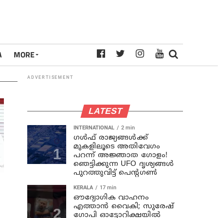
A
MORE
ADVERTISEMENT
LATEST
INTERNATIONAL
2 min
ഗൾഫ് രാജ്യങ്ങൾക്ക്
മുകളിലൂടെ അതിവേഗം
പറന്ന് അജ്ഞാത ഗോളം!
ഞെട്ടിക്കുന്ന UFO ദൃശ്യങ്ങൾ
പുറത്തുവിട്ട് പെന്റഗൺ
KERALA
17 min
ഔദ്യോഗിക വാഹനം
എത്താന്‍ വൈകി; സുരേഷ്
ഗോപി ഓട്ടോറിക്ഷയില്‍