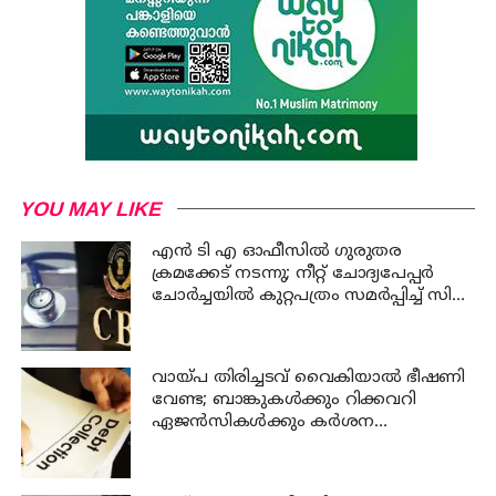
YOU MAY LIKE
എന്‍ ടി എ ഓഫീസില്‍ ഗുരുതര
ക്രമക്കേട് നടന്നു; നീറ്റ് ചോദ്യപേപ്പര്‍
ചോര്‍ച്ചയില്‍ കുറ്റപത്രം സമര്‍പ്പിച്ച് സി
ബി ഐ
വായ്പ തിരിച്ചടവ് വൈകിയാൽ ഭീഷണി
വേണ്ട; ബാങ്കുകൾക്കും റിക്കവറി
ഏജൻസികൾക്കും കർശന
നിയന്ത്രണങ്ങളുമായി ആർ ബി ഐ