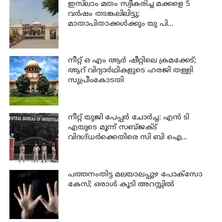
ഇസ്‍ലാം മതം സ്വീകരിച്ച മക്കളെ 5
വർഷം തടങ്കലിലിട്ടു;
മാതാപിതാക്കൾക്കും യു പി
സർക്കാരിനും 25 ലക്ഷം പിഴ ചുമത്തി
ഹൈക്കോടതി
നീറ്റ് ഒ എം ആര്‍ ഷീറ്റിലെ ക്രമക്കേട്;
ആറ് വിദ്യാര്‍ഥികളുടെ ഹരജി തള്ളി
സുപ്രീംകോടതി
നീറ്റ് യുജി പേപ്പർ ചോർച്ച: എൻ ടി
എയുടെ മൂന്ന് സബ്ജക്ട്
വിദഗ്ദ്ധർക്കെതിരെ സി ബി ഐ
കുറ്റപത്രം; ജീവപര്യന്തം വരെ
തടവുശിക്ഷ ലഭിച്ചേക്കാം
പത്തനംതിട്ട മലയാലപ്പുഴ പോക്സോ
കേസ്; ഒരാള്‍ കൂടി അറസ്റ്റില്‍