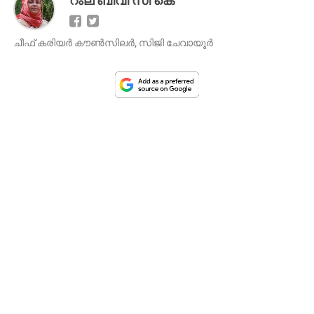
റംല ബീവി സി കെ
ചീഫ് കരിയർ കൗൺസിലർ, സിജി ചേവായൂർ