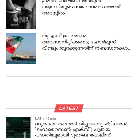
ക്രൗഡ് ഫണ്ടിങ്; അര്‍ജുന്‍
ആയങ്കിയുടെ സഹോദരന്‍ അജയ്
അറസ്റ്റില്‍
യു എസ് ഉപരോധം
അവസാനിപ്പിക്കണം; ഹോര്‍മുസ്
വീണ്ടും തുറക്കുന്നതിന് നിബന്ധനകള്‍
മുന്നോട്ട് വച്ച് ഇറാന്‍
LATEST
UAE
49 min
സുരക്ഷാ രംഗത്ത് വിപ്ലവം സൃഷ്ടിക്കാന്‍
'ഹൊറൈസണ്‍ എക്‌സ്'; പുതിയ
പദ്ധതിയുമായി ദുബൈ പോലീസ്