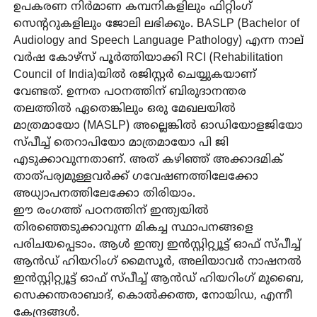
ഉപകരണ നിർമാണ കമ്പനികളിലും ഫിറ്റിംഗ്
സെന്ററുകളിലും ജോലി ലഭിക്കും. BASLP (Bachelor of
Audiology and Speech Language Pathology) എന്ന നാല്
വർഷ കോഴ്‌സ് പൂർത്തിയാക്കി RCI (Rehabilitation
Council of India)യിൽ രജിസ്റ്റർ ചെയ്യുകയാണ്
വേണ്ടത്. ഉന്നത പഠനത്തിന് ബിരുദാനന്തര
തലത്തിൽ ഏതെങ്കിലും ഒരു മേഖലയിൽ
മാത്രമായോ (MASLP) അല്ലെങ്കിൽ ഓഡിയോളജിയോ
സ്പീച്ച് തെറാപിയോ മാത്രമായോ പി ജി
എടുക്കാവുന്നതാണ്. അത് കഴിഞ്ഞ് അക്കാദമിക്
താത്പര്യമുള്ളവർക്ക് ഗവേഷണത്തിലേക്കോ
അധ്യാപനത്തിലേക്കോ തിരിയാം.
ഈ രംഗത്ത് പഠനത്തിന് ഇന്ത്യയിൽ
തിരഞ്ഞെടുക്കാവുന്ന മികച്ച സ്ഥാപനങ്ങളെ
പരിചയപ്പെടാം. ആൾ ഇന്ത്യ ഇൻസ്റ്റിറ്റ്യൂട്ട് ഓഫ് സ്പീച്ച്
ആൻഡ് ഹിയറിംഗ് മൈസൂർ, അലിയാവർ നാഷനൽ
ഇൻസ്റ്റിറ്റ്യൂട്ട് ഓഫ് സ്പീച്ച് ആൻഡ് ഹിയറിംഗ് മുബൈ,
സെക്കന്തരാബാദ്, കൊൽക്കത്ത, നോയിഡ, എന്നീ
കേന്ദ്രങ്ങൾ.