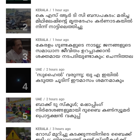
KERALA
1 hour ago
കെ എസ് ആര്‍ ടി സി ബസപകടം: മരിച്ച
മിഥിലേഷിന്റെ മൃതദേഹം കര്‍ണാടകയില്‍
നിന്ന് നാട്ടിലെത്തിച്ചു
KERALA
1 hour ago
കേരളം ഗുണ്ടകളുടെ നാടല്ല; ജനങ്ങളുടെ
സമാധാന ജീവിതം ഉറപ്പാക്കാന്‍
ശക്തമായ നടപടിയുണ്ടാകും: ചെന്നിത്തല
UAE
2 hours ago
'സുഹൈല്‍' വരുന്നു; യു എ ഇയില്‍
കടുത്ത ചൂടിന് ഈമാസം ശമനമാകും
UAE
2 hours ago
ബാക്ക് ടു സ്‌കൂള്‍; ഷോപ്പിംഗ്
നിര്‍ദേശങ്ങളുമായി ദുബൈ കണ്‍സ്യൂമര്‍
പ്രൊട്ടക്ഷന്‍ വകുപ്പ്
KERALA
3 hours ago
റോഡ് മുറിച്ചു കടക്കുന്നതിനിടെ ബൈക്ക്