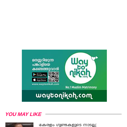
YOU MAY LIKE
കേരളം ഗുണ്ടകളുടെ നാടല്ല;