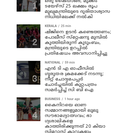
ഒരു കൈതാങ്ങ്; മുക്കം
ടയേഴ്‌സ് 25 ലക്ഷം രൂപ
മുഖ്യമന്ത്രിയുടെ ദുരിതാശ്വാസ
നിധിയിലേക്ക് നല്‍കി
KERALA
25 min
ഷിജിനെ ഉടന്‍ കണ്ടെത്തണം;
പോലീസ് സ്‌റ്റേഷനു മുമ്പില്‍
കുത്തിയിരുന്ന് കുടുംബം,
മന്ത്രിയുടെ ഉറപ്പില്‍
പ്രതിഷേധം അവസാനിപ്പിച്ചു
NATIONAL
59 min
എന്‍ ടി എ ഓഫീസില്‍
ഗുരുതര ക്രമക്കേട് നടന്നു;
നീറ്റ് ചോദ്യപേപ്പര്‍
ചോര്‍ച്ചയില്‍ കുറ്റപത്രം
സമര്‍പ്പിച്ച് സി ബി ഐ
BUSINESS
1 hour ago
കൈനിറയെ ഓണ
സമ്മാനങ്ങളുമായി ലുലു
സൗഭാ​ഗ്യോത്സവം; ഭാ​
ഗ്യശാലികളെ
കാത്തിരിക്കുന്നത് 20 കിയാ
സിറോസ് കാറുകളും