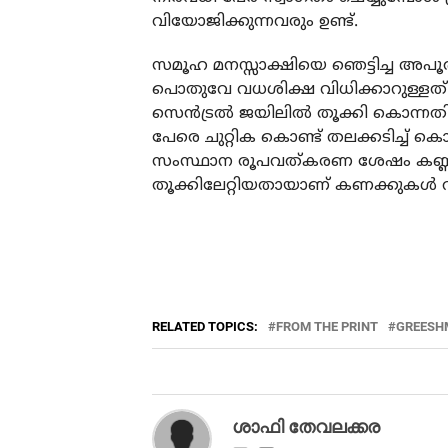
വിയോജിക്കുന്നവരും ഉണ്ട്.
സമൂഹ മനസ്സാക്ഷിയെ ഞെട്ടിച്ച അപൂര്‍
പൊതുവേ വധശിക്ഷ വിധിക്കാറുള്ളത്. മൂന്ന് 
സെന്‍ട്രല്‍ ജയിലില്‍ തൂക്കി കൊന്നതി
പേരെ ചുറ്റിക കൊണ്ട് തലക്കടിച്ച് കൊന
സംസ്ഥാന രൂപവത്കരണ ശേഷം കണ്ണൂര്
തൂക്കിലേറ്റിയതായാണ് കണക്കുകള്‍ വ്
RELATED TOPICS:
FROM THE PRINT
GREESH
ശാഫി തേവലക്കര