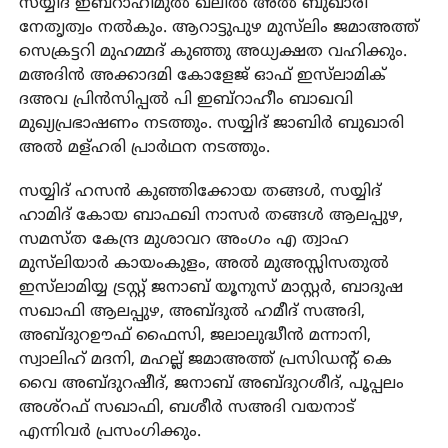
സയ്യിദ് ഇബ്‌റാഹീമുല്‍ ഖലീല്‍ അല്‍ ബുഖാരി
നേതൃത്വം നല്‍കും. ആറാട്ടുപുഴ മുസ്‌ലിം ജമാഅത്ത്
സെക്രട്ടറി മുഹമ്മദ് കുഞ്ഞു അധ്യക്ഷത വഹിക്കും.
മഅദിന്‍ അക്കാദമി കോളേജ് ഓഫ് ഇസ്‌ലാമിക്
ദഅവ പ്രിന്‍സിപ്പൽ പി ഇബ്‌റാഹീം ബാഖവി
മുഖ്യപ്രഭാഷണം നടത്തും. സയ്യിദ് ജാബിര്‍ ബുഖാരി
അല്‍ മള്ഹരി പ്രാര്‍ഥന നടത്തും.
സയ്യിദ് ഹസന്‍ കുഞ്ഞിക്കോയ തങ്ങള്‍, സയ്യിദ്
ഹാമിദ് കോയ ബാഫഖി നാസര്‍ തങ്ങള്‍ ആലപ്പുഴ,
സമസ്ത കേന്ദ്ര മുശാവറ അംഗം എ ത്വാഹ
മുസ്‌ലിയാര്‍ കായംകുളം, അല്‍ മുഅസ്സിസതുല്‍
ഇസ്‌ലാമിയ്യ ട്രസ്റ്റ് ജനാബ് യൂനുസ് മാസ്റ്റര്‍, ബാദുഷ
സഖാഫി ആലപ്പുഴ, അബ്ദുല്‍ ഹമീദ് സഅദി,
അബ്ദുറഊഫ് ഫൈസി, ജലാലുദ്ധീന്‍ മന്നാനി,
സ്വാലിഹ് മദനി, മഹല്ല് ജമാഅത്ത് പ്രസിഡൻ്റ് കെ
വൈ അബ്ദുറഷീദ്, ജനാബ് അബ്ദുറശീദ്, പൂപ്പലം
അശ്‌റഫ് സഖാഫി, ബശീര്‍ സഅദി വയനാട്
എന്നിവര്‍ പ്രസംഗിക്കും.