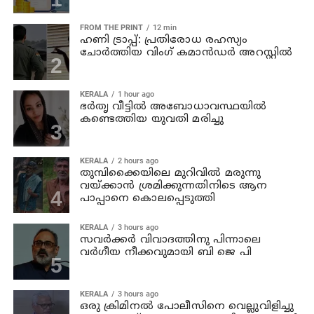
FROM THE PRINT
12 min
ഹണി ട്രാപ്പ്: പ്രതിരോധ രഹസ്യം
ചോർത്തിയ വിംഗ് കമാൻഡർ അറസ്റ്റിൽ
KERALA
1 hour ago
ഭര്‍തൃ വീട്ടില്‍ അബോധാവസ്ഥയില്‍
കണ്ടെത്തിയ യുവതി മരിച്ചു
KERALA
2 hours ago
തുമ്പിക്കൈയിലെ മുറിവില്‍ മരുന്നു
വയ്ക്കാന്‍ ശ്രമിക്കുന്നതിനിടെ ആന
പാപ്പാനെ കൊലപ്പെടുത്തി
KERALA
3 hours ago
സവര്‍ക്കര്‍ വിവാദത്തിനു പിന്നാലെ
വര്‍ഗീയ നീക്കവുമായി ബി ജെ പി
KERALA
3 hours ago
ഒരു ക്രിമിനല്‍ പോലീസിനെ വെല്ലുവിളിച്ചു