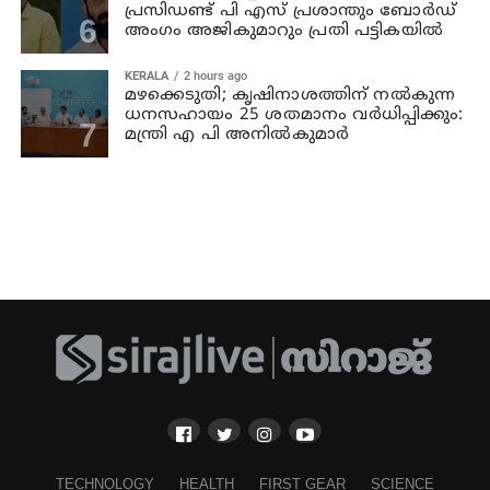
പ്രസിഡണ്ട് പി എസ് പ്രശാന്തും ബോര്‍ഡ്
അംഗം അജികുമാറും പ്രതി പട്ടികയിൽ
KERALA
2 hours ago
മഴക്കെടുതി; കൃഷിനാശത്തിന് നല്‍കുന്ന
ധനസഹായം 25 ശതമാനം വര്‍ധിപ്പിക്കും:
മന്ത്രി എ പി അനില്‍കുമാര്‍
TECHNOLOGY
HEALTH
FIRST GEAR
SCIENCE