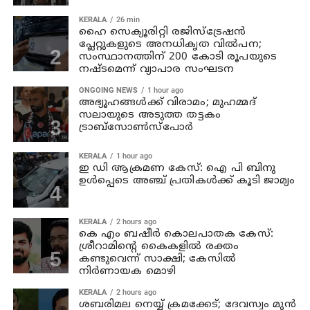
KERALA
26 min
ഹൈ സെക്യൂരിറ്റി രജിസ്‌ട്രേഷന്‍
പ്ലേറ്റുകളുടെ അനധികൃത വില്‍പന;
സംസ്ഥാനത്തിന് 200 കോടി രൂപയുടെ
നഷ്ടമെന്ന് വ്യാപാര സംഘടന
ONGOING NEWS
1 hour ago
അഭ്യൂഹങ്ങള്‍ക്ക് വിരാമം; മുഹമ്മദ്
സലായുടെ അടുത്ത തട്ടകം
ട്രാബ്സോണ്‍സ്പോര്‍
KERALA
1 hour ago
ഇ ഡി ആക്രമണ കേസ്: ഐ പി ബിനു
ഉള്‍പ്പെടെ അഞ്ച് പ്രതികള്‍ക്ക് കൂടി ജാമ്യം
KERALA
2 hours ago
കെ എം ബഷീര്‍ കൊലപാതക കേസ്:
ശ്രീറാമിന്റെ കൈകളില്‍ രക്തം
കണ്ടുവെന്ന് സാക്ഷി; കേസില്‍
നിര്‍ണായക മൊഴി
KERALA
2 hours ago
ശബരിമല നെയ്യ് ക്രമക്കേട്; ദേവസ്വം മുന്‍