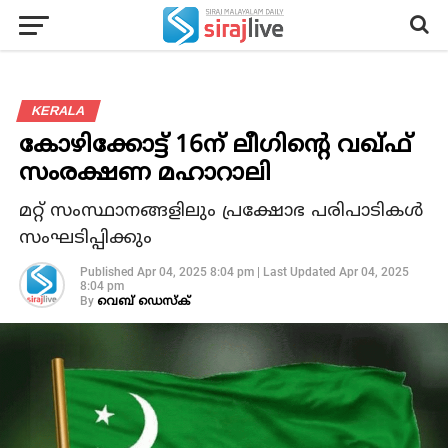
KERALA
കോഴിക്കോട്ട് 16ന് ലീഗിൻ്റെ വഖ്ഫ്
സംരക്ഷണ മഹാറാലി
മറ്റ് സംസ്ഥാനങ്ങളിലും പ്രക്ഷോഭ പരിപാടികള്‍
സംഘടിപ്പിക്കും
Published
Apr 04, 2025 8:04 pm
|
Last Updated
Apr 04, 2025
8:04 pm
By
വെബ് ഡെസ്‌ക്