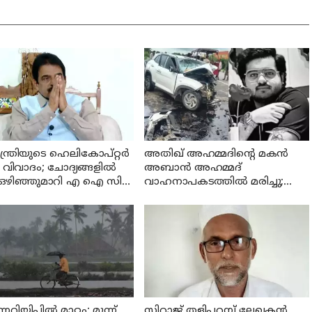
മന്ത്രിയുടെ ഹെലികോപ്റ്റർ
അതിഖ് അഹമ്മദിന്റെ മകന്‍
 വിവാദം; ചോദ്യങ്ങളിൽ
അബാന്‍ അഹമ്മദ്
് ഒഴിഞ്ഞുമാറി എ ഐ സി
വാഹനാപകടത്തില്‍ മരിച്ചു;
നറൽ സെക്രട്ടറി കെ സി
സംഭവം ജയിലിലുള്ള
ുഗോപാൽ
സഹോദരനെ കാണാന്‍
പോകുന്നതിനിടെ
നറിയിപ്പില്‍ മാറ്റം; മൂന്ന്
സിറാജ് തളിപ്പറമ്പ് ലേഖകൻ