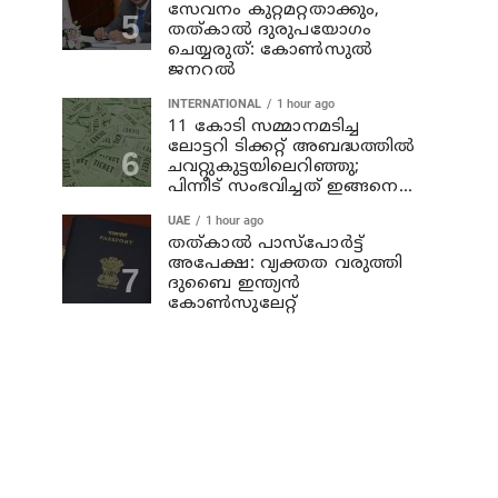
സേവനം കുറ്റമറ്റതാക്കും,
തത്കാൽ ദുരുപയോഗം
ചെയ്യരുത്: കോൺസുൽ
ജനറൽ
INTERNATIONAL
1 hour ago
11 കോടി സമ്മാനമടിച്ച
ലോട്ടറി ടിക്കറ്റ് അബദ്ധത്തിൽ
ചവറ്റുകുട്ടയിലെറിഞ്ഞു;
പിന്നീട് സംഭവിച്ചത് ഇങ്ങനെ...
UAE
1 hour ago
തത്കാൽ പാസ്പോർട്ട്
അപേക്ഷ: വ്യക്തത വരുത്തി
ദുബൈ ഇന്ത്യൻ
കോൺസുലേറ്റ്