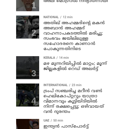
അലി മൊഗ്രാൽ നിര്യാതനായി
NATIONAL
12 min
അതിഖ് അഹമ്മദിന്റെ മകന്‍
അബാന്‍ അഹമ്മദ്
വാഹനാപകടത്തില്‍ മരിച്ചു;
സംഭവം ജയിലിലുള്ള
സഹോദരനെ കാണാന്‍
പോകുന്നതിനിടെ
KERALA
14 min
മഴ മുന്നറിയിപ്പില്‍ മാറ്റം; മൂന്ന്
ജില്ലകളില്‍ റെഡ് അലര്‍ട്ട്
INTERNATIONAL
23 min
ട്രംപ് സഞ്ചരിച്ച മറീൻ വൺ
ഹെലികോപ്റ്ററും യാത്രാ
വിമാനവും കൂട്ടിയിടിയിൽ
നിന്ന് രക്ഷപ്പെട്ടു; ഒഴിവായത്
വൻ ദുരന്തം
UAE
50 min
ഇന്ത്യൻ പാസ്‌പോർട്ട്