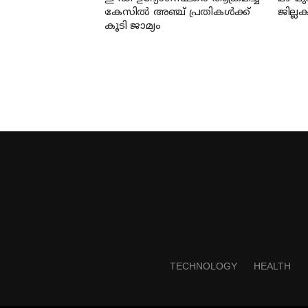
കേസില്‍ അഞ്ച് പ്രതികള്‍ക്ക്
ജില്ലക
കൂടി ജാമ്യം
TECHNOLOGY
HEALTH