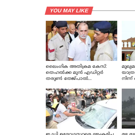
YOU MAY LIKE
ലൈംഗിക അതിക്രമ കേസ്:
മുഖ്യ
തെഹൽക്ക മുൻ എഡിറ്റർ
യാത്ര
തരുൺ തേജ്പാൽ
നിന്ന
കുറ്റക്കാരനെന്ന് ബോംബെ
സി ജ
ഹൈക്കോടതി
വേണ
ഇ ഡി ഉദ്യോഗസ്ഥരെ ആക്രമിച്ച
മഴ മുന്