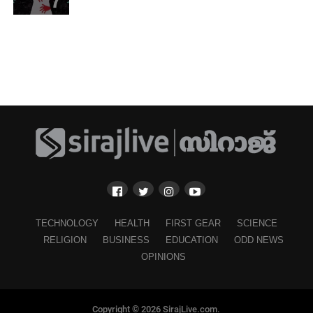
TECHNOLOGY
HEALTH
FIRST GEAR
SCIENCE
RELIGION
BUSINESS
EDUCATION
ODD NEWS
OPINIONS
Copyright © 2026 SirajLive.com.