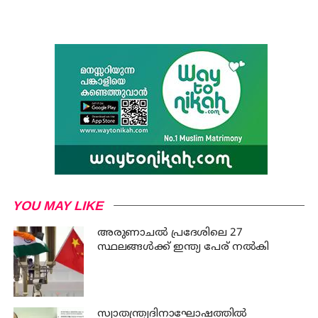
YOU MAY LIKE
അരുണാചല്‍ പ്രദേശിലെ 27
സ്ഥലങ്ങള്‍ക്ക് ഇന്ത്യ പേര് നല്‍കി
സ്വാതന്ത്ര്യദിനാഘോഷത്തില്‍