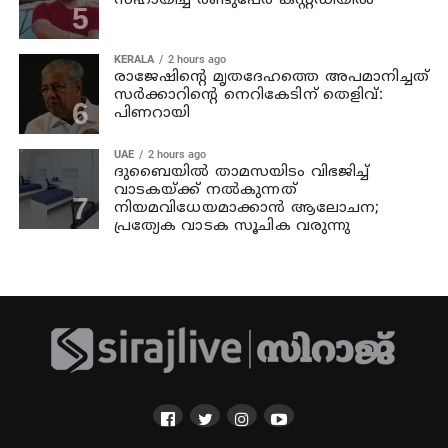
സഹായിച്ച രണ്ടുപേര്‍ കസ്റ്റഡിയില്‍
KERALA
2 hours ago
രാജേഷിന്റെ മൃതദേഹത്തെ അപമാനിച്ചത്
സര്‍ക്കാറിന്റെ നെറികേടിന് തെളിവ്:
പിണറായി
UAE
2 hours ago
ദുബൈയിൽ താമസയിടം വിഭജിച്ച്
വാടകയ്ക്ക് നൽകുന്നത്
നിയമവിധേയമാക്കാൻ ആലോചന;
പ്രത്യേക വാടക സൂചിക വരുന്നു