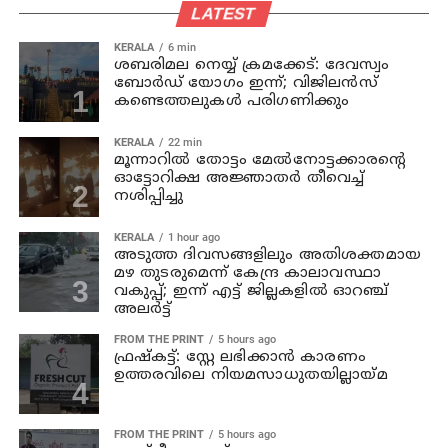
LATEST
KERALA
6 min
ശബരിമല നെയ്യ് ക്രമക്കേട്: ദേവസ്വം
ബോർഡ് യോഗം ഇന്ന്; വിജിലൻസ്
കണ്ടെത്തലുകൾ പരിഗണിക്കും
KERALA
22 min
മൂന്നാറില്‍ തോട്ടം മേല്‍നോട്ടക്കാരന്റെ
ഓട്ടോറിക്ഷ അജ്ഞാതര്‍ തീവെച്ച്
നശിപ്പിച്ചു
KERALA
1 hour ago
അടുത്ത ദിവസങ്ങളിലും അതിശക്തമായ
മഴ തുടരുമെന്ന് കേന്ദ്ര കാലാവസ്ഥാ
വകുപ്പ്; ഇന്ന് എട്ട് ജില്ലകളിൽ ഓറഞ്ച്
അലർട്ട്
FROM THE PRINT
5 hours ago
ഫ്രഷ്‌കട്ട്: സ്റ്റേ ലഭിക്കാന്‍ കാരണം
ഉത്തരവിലെ നിയമസാധുതയില്ലായ്മ
FROM THE PRINT
5 hours ago