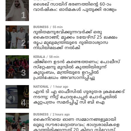
ശൈഖ് സായിദ് ഭരണത്തിന്റെ 60-ാം
വാർഷികം: ഓർമകൾ പുതുക്കി രാജ്യം
BUSINESS
55 min
ദുരിതമനുഭവിക്കുന്നവര്‍ക്ക് ഒരു
കൈതാങ്ങ്; മുക്കം ടയേഴ്‌സ് 25 ലക്ഷം
രൂപ മുഖ്യമന്ത്രിയുടെ ദുരിതാശ്വാസ
നിധിയിലേക്ക് നല്‍കി
KERALA
58 min
ഷിജിനെ ഉടന്‍ കണ്ടെത്തണം; പോലീസ്
സ്‌റ്റേഷനു മുമ്പില്‍ കുത്തിയിരുന്ന്
കുടുംബം, മന്ത്രിയുടെ ഉറപ്പില്‍
പ്രതിഷേധം അവസാനിപ്പിച്ചു
NATIONAL
1 hour ago
എന്‍ ടി എ ഓഫീസില്‍ ഗുരുതര ക്രമക്കേട്
നടന്നു; നീറ്റ് ചോദ്യപേപ്പര്‍ ചോര്‍ച്ചയില്‍
കുറ്റപത്രം സമര്‍പ്പിച്ച് സി ബി ഐ
BUSINESS
2 hours ago
കൈനിറയെ ഓണ സമ്മാനങ്ങളുമായി
ലുലു സൗഭാ​ഗ്യോത്സവം; ഭാ​ഗ്യശാലികളെ
കാത്തിരിക്കുന്നത് 20 കിയാ സിറോസ്