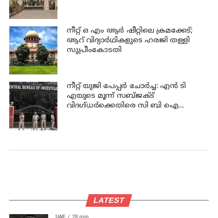
സർക്കാരിനും 25 ലക്ഷം പിഴ ചുമത്തി
ഹൈക്കോടതി
നീറ്റ് ഒ എം ആര്‍ ഷീറ്റിലെ ക്രമക്കേട്;
ആറ് വിദ്യാര്‍ഥികളുടെ ഹരജി തള്ളി
സുപ്രീംകോടതി
നീറ്റ് യുജി പേപ്പർ ചോർച്ച: എൻ ടി
എയുടെ മൂന്ന് സബ്ജക്ട്
വിദഗ്ദ്ധർക്കെതിരെ സി ബി ഐ
കുറ്റപത്രം; ജീവപര്യന്തം വരെ
തടവുശിക്ഷ ലഭിച്ചേക്കാം
LATEST
UAE
28 min