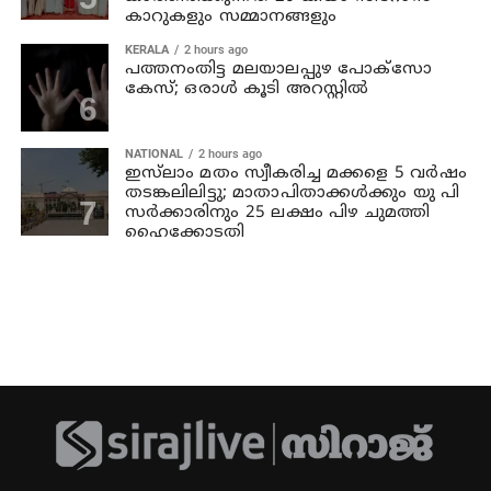
കാറുകളും സമ്മാനങ്ങളും
KERALA
2 hours ago
പത്തനംതിട്ട മലയാലപ്പുഴ പോക്സോ
കേസ്; ഒരാള്‍ കൂടി അറസ്റ്റില്‍
NATIONAL
2 hours ago
ഇസ്‍ലാം മതം സ്വീകരിച്ച മക്കളെ 5 വർഷം
തടങ്കലിലിട്ടു; മാതാപിതാക്കൾക്കും യു പി
സർക്കാരിനും 25 ലക്ഷം പിഴ ചുമത്തി
ഹൈക്കോടതി