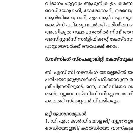
വിഭാഗം ഏറ്റവും ആധുനിക ഉപകരണങ്
റേഡിയോഗ്രഫി, ടോമോഗ്രഫി, മെലോഗ്രഫി,
ആന്‍ജിയോഗ്രഫി, എം ആര്‍ ഐ യൂനിറ
കോഴ്സ് പഠിക്കുന്നവര്‍ക്ക് പരിശീലനം
അംഗീകൃത സ്ഥാപനത്തില്‍ നിന്ന് അമ
അസിസ്റ്റന്‍സ് സര്‍ട്ടിഫിക്കറ്റ്
പാസ്സായവര്‍ക്ക് അപേക്ഷിക്കാം.
8.നഴ്സിംഗ് സ്പെഷ്യാലിറ്റി കോഴ്സുകള
ബി എസ് സി നഴ്സിംഗ് അല്ലെങ്കില്‍ ജന
പരിചയവുമുള്ളവര്‍ക്ക് പഠിക്കാവുന്ന ര
ശ്രീചിത്രയിലുണ്ട്. ഒന്ന്, കാര്‍ഡിയോ
രണ്ട്. ന്യൂറോ നഴ്‌സിംഗ് ഡിപ്ലോമ. ര
കാലത്ത് സ്‌റ്റൈപന്‍ഡ് ലഭിക്കും.
മറ്റ് പ്രോഗ്രാമുകള്‍
1. ഡി എം: കാര്‍ഡിയോളജി/ ന്യൂറോളജ
ഓഡിയോളജി/ കാര്‍ഡിയോ വാസ്‌കുലാര്‍