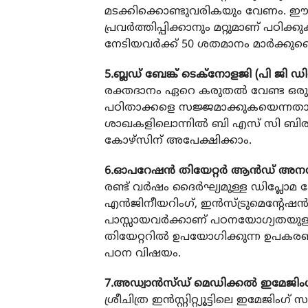
മടക്കിക്കൊണ്ടുവരികയും വേണം. ഈ മ
പ്രവര്‍ത്തിപ്പിക്കാനും മറ്റുമാണ് 
നേടിയവര്‍ക്ക് 50 ശതമാനം മാര്‍ക്കുണ്ട
5.ബ്ലഡ് ബേങ്ക് ടെക്നോളജി (പി
ജി ഡി
രക്തദാനം ഏറെ കരുതല്‍ വേണ്ട ഒരു 
പഠിതാക്കളെ സജ്ജമാക്കുകയെന്നതാണ്
ശാഖകളിലൊന്നില്‍ ബി എസ് സി ബിരുദം
കോഴ്സിന് അപേക്ഷിക്കാം.
6.ഓപറേഷന്‍ തിയേറ്റര്‍ ആന്‍ഡ് അ
രണ്ട് വര്‍ഷം ദൈര്‍ഘ്യമുള്ള ഡിപ്ല
എന്‍ജിനീയറിംഗ്, ഇന്‍സ്ട്രുമെന്റേഷ
പാസ്സായവര്‍ക്കാണ് പഠനയോഗ്യതയുള്
തിയേറ്ററില്‍ ഉപയോഗിക്കുന്ന ഉപക
പഠന വിഷയം.
7.അഡ്വാന്‍സ്ഡ് മെഡിക്കല്‍ ഇമേജി
ശ്രീചിത്ര ഇന്‍സ്റ്റിറ്റ്യൂട്ടിലെ ഇമ