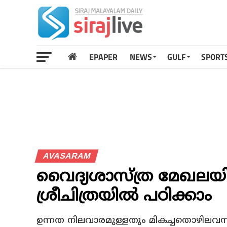
EPAPER
NEWS
GULF
SPORT
AVASARAM
വൈദ്യശാസ്ത്ര മേഖലയി
ശ്രീചിത്രയില്‍ പഠിക്കാം
ഉന്നത നിലവാരമുള്ളതും മികച്ചതൊഴിലവസരങ