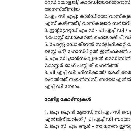
റേഡിയോളജി/ കാര്‍ഡിയോതൊറാസിക്
അനസ്തീസിയ
2.എം സി എച്ച്: കാര്‍ഡിയോ വാസ്‌കു
എസ് കഴിഞ്ഞ്)/ വാസ്‌കുലാര്‍ സര്‍ജറി
3. ഇന്റഗ്രേറ്റഡ് എം ഡി- പി എച്ച് ഡി /
4.പോസ്റ്റ് ഡോക്ടറല്‍ ഫെലോഷിപ്: ഡി
5. പോസ്റ്റ് ഡോക്ടറല്‍ സര്‍ട്ടിഫിക്കറ്റ്
ടെസ്റ്റിംഗ്/ ഹോസ്പിറ്റല്‍ ഇന്‍ഫക്ഷന്
6. എം ഡി ട്രാന്‍സ്ഫ്യൂഷന്‍ മെഡിസിന്‍
7.മാസ്റ്റര്‍ ഓഫ് പബ്ലിക് ഹെല്‍ത്ത്
8. പി എച്ച് ഡി: ഫിസിക്കല്‍/ കെമിക്
ഹെല്‍ത്ത് സയന്‍സസ്; ബയോഎന്‍ജി
എച്ച് ഡി നേടാം.
വേറിട്ട കോഴ്സുകള്‍
1. ഐ ഐ ടി മദ്രാസ്, സി എം സി വെല്ലൂര
എന്‍ജിനീയറിംഗ് / പി എച്ച് ഡി 
2. ഐ സി എം ആര്‍ – നാഷനല്‍ ഇന്‍സ്റ