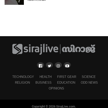
TECHNOLOGY
HEALTH
FIRST GEAR
SCIENCE
RELIGION
BUSINESS
EDUCATION
ODD NEWS
OPINIONS
Copyright © 2026 SirajLive.com.