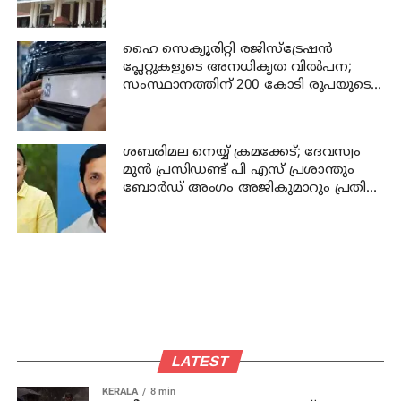
ഹൈക്കോടതി
ഹൈ സെക്യൂരിറ്റി രജിസ്‌ട്രേഷന്‍
പ്ലേറ്റുകളുടെ അനധികൃത വില്‍പന;
സംസ്ഥാനത്തിന് 200 കോടി രൂപയുടെ
നഷ്ടമെന്ന് വ്യാപാര സംഘടന
ശബരിമല നെയ്യ് ക്രമക്കേട്; ദേവസ്വം
മുന്‍ പ്രസിഡണ്ട് പി എസ് പ്രശാന്തും
ബോര്‍ഡ് അംഗം അജികുമാറും പ്രതി
പട്ടികയിൽ
LATEST
KERALA
8 min