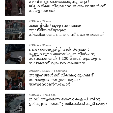
മഴ വീണ്ടും ശക്തമാകുന്നു; ആറ്
ജില്ലകളിലെ വിദ്യാഭ്യാസ സ്ഥാപനങ്ങള്‍ക്ക്
നാളെ അവധി
KERALA
22 min
ലക്ഷദ്വീപിന് മുഴുവന്‍ സമയ
അഡ്മിനിസ്‌ട്രേറ്ററെ
നിയമിക്കാത്തതെന്തെന്ന് ഹൈക്കോടതി
KERALA
36 min
ഹൈ സെക്യൂരിറ്റി രജിസ്‌ട്രേഷന്‍
പ്ലേറ്റുകളുടെ അനധികൃത വില്‍പന;
സംസ്ഥാനത്തിന് 200 കോടി രൂപയുടെ
നഷ്ടമെന്ന് വ്യാപാര സംഘടന
ONGOING NEWS
1 hour ago
അഭ്യൂഹങ്ങള്‍ക്ക് വിരാമം; മുഹമ്മദ്
സലായുടെ അടുത്ത തട്ടകം
ട്രാബ്സോണ്‍സ്പോര്‍
KERALA
1 hour ago
ഇ ഡി ആക്രമണ കേസ്: ഐ പി ബിനു
ഉള്‍പ്പെടെ അഞ്ച് പ്രതികള്‍ക്ക് കൂടി ജാമ്യം