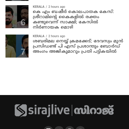
KERALA
2 hours ago
കെ എം ബഷീര്‍ കൊലപാതക കേസ്:
ശ്രീറാമിന്റെ കൈകളില്‍ രക്തം
കണ്ടുവെന്ന് സാക്ഷി; കേസില്‍
നിര്‍ണായക മൊഴി
KERALA
2 hours ago
ശബരിമല നെയ്യ് ക്രമക്കേട്; ദേവസ്വം മുന്‍
പ്രസിഡണ്ട് പി എസ് പ്രശാന്തും ബോര്‍ഡ്
അംഗം അജികുമാറും പ്രതി പട്ടികയിൽ