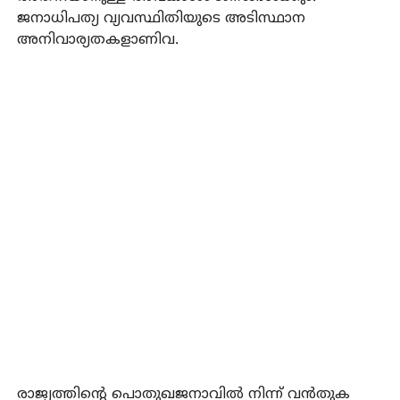
ജനാധിപത്യ വ്യവസ്ഥിതിയുടെ അടിസ്ഥാന
അനിവാര്യതകളാണിവ.
രാജ്യത്തിന്റെ പൊതുഖജനാവില്‍ നിന്ന് വന്‍തുക