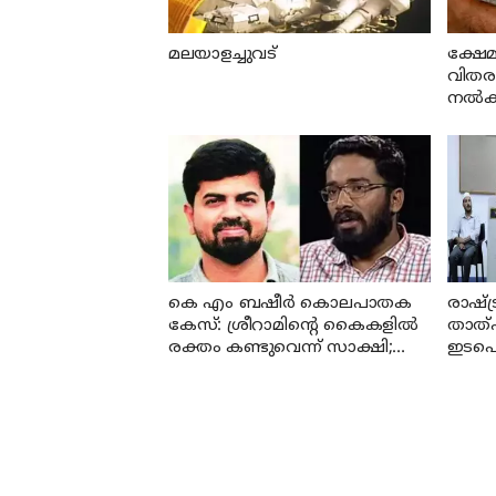
മലയാളച്ചുവട്
ക്ഷേമ
വിതരണത
നല്‍കി
കെ എം ബഷീര്‍ കൊലപാതക
രാഷ്ട
കേസ്: ശ്രീറാമിന്റെ കൈകളില്‍
താത്
രക്തം കണ്ടുവെന്ന് സാക്ഷി;
ഇടപെട
കേസില്‍ നിര്‍ണായക മൊഴി
സര്‍ക
വൈ 