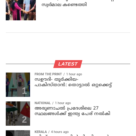
സ്വര്‍മാല കണ്ടെത്തി
LATEST
FROM THE PRINT
1 hour ago
സഊദി- തുർക്കിയ-
പാകിസ്താൻ: തൊട്ടാൽ ഒറ്റക്കെട്ട്
NATIONAL
1 hour ago
അരുണാചല്‍ പ്രദേശിലെ 27
സ്ഥലങ്ങള്‍ക്ക് ഇന്ത്യ പേര് നല്‍കി
KERALA
4 hours ago