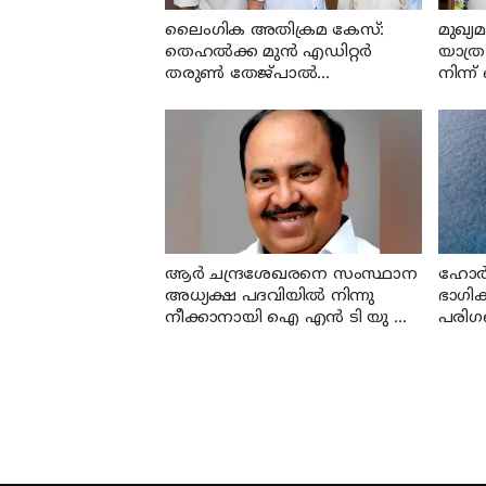
ലൈംഗിക അതിക്രമ കേസ്:
മുഖ്യ
തെഹൽക്ക മുൻ എഡിറ്റർ
യാത്ര
തരുൺ തേജ്പാൽ
നിന്
കുറ്റക്കാരനെന്ന് ബോംബെ
സി ജ
ഹൈക്കോടതി
വേണ
ആര്‍ ചന്ദ്രശേഖരനെ സംസ്ഥാന
ഹോര്‍
അധ്യക്ഷ പദവിയില്‍ നിന്നു
ഭാഗിക
നീക്കാനായി ഐ എന്‍ ടി യു സി
പരിഗ
സംസ്ഥാന കമ്മിറ്റി പിരിച്ചുവിടും