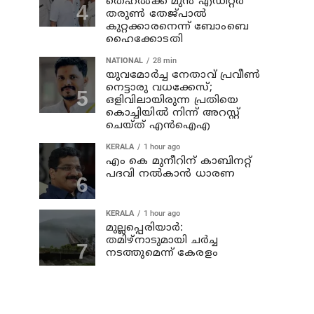
തെഹൽക്ക മുൻ എഡിറ്റർ
തരുൺ തേജ്പാൽ
കുറ്റക്കാരനെന്ന് ബോംബെ
ഹൈക്കോടതി
NATIONAL
28 min
യുവമോര്‍ച്ച നേതാവ് പ്രവീണ്‍
നെട്ടാരു വധക്കേസ്;
ഒളിവിലായിരുന്ന പ്രതിയെ
കൊച്ചിയില്‍ നിന്ന് അറസ്റ്റ്
ചെയ്ത് എന്‍ഐഎ
KERALA
1 hour ago
എം കെ മുനീറിന് കാബിനറ്റ്
പദവി നല്‍കാന്‍ ധാരണ
KERALA
1 hour ago
മുല്ലപ്പെരിയാര്‍:
തമിഴ്‌നാടുമായി ചര്‍ച്ച
നടത്തുമെന്ന് കേരളം