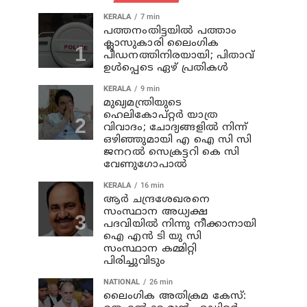
KERALA
7 min
പത്തനംതിട്ടയില്‍ പത്താം
ക്ലാസുകാരി ലൈംഗിക
പീഡനത്തിനിരയായി; പിതാവ്
ഉള്‍പ്പെടെ ഏഴ് പ്രതികള്‍
KERALA
9 min
മുഖ്യമന്ത്രിയുടെ
ഹെലികോപ്റ്റർ യാത്ര
വിവാദം; ചോദ്യങ്ങളിൽ നിന്ന്
ഒഴിഞ്ഞുമായി എ ഐ സി സി
ജനറൽ സെക്രട്ടറി കെ സി
വേണുഗോപാൽ
KERALA
16 min
ആര്‍ ചന്ദ്രശേഖരനെ
സംസ്ഥാന അധ്യക്ഷ
പദവിയില്‍ നിന്നു നീക്കാനായി
ഐ എന്‍ ടി യു സി
സംസ്ഥാന കമ്മിറ്റി
പിരിച്ചുവിടും
NATIONAL
26 min
ലൈംഗിക അതിക്രമ കേസ്: