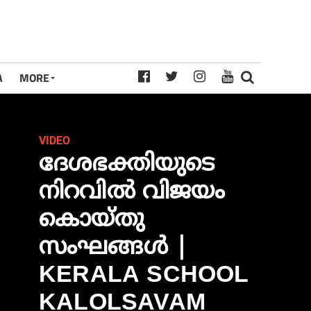
A
MORE
VIDEO
ദേശഭക്തിയുടെ
നിറവിൽ വിജയം
കൊയ്തു
സംഘങ്ങൾ |
KERALA SCHOOL
KALOLSAVAM