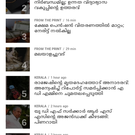
നിര്‍ബന്ധമില്ല; ഉന്നത വിദ്യാഭ്യാസ
വകുപ്പിന്റെ ഉത്തരവ്
FROM THE PRINT
16 min
ക്ഷേമ പെന്‍ഷന്‍ വിതരണത്തില്‍ മാറ്റം;
നേരിട്ട് നല്‍കില്ല
FROM THE PRINT
29 min
മലയാളച്ചുവട്
KERALA
1 hour ago
രാജേഷിന്റെ മൃതദേഹത്തോട് അനാദരവ്:
അന്വേഷിച്ച് റിപോര്‍ട്ട് സമര്‍പ്പിക്കാന്‍ എ
ഡി എമ്മിനെ ചുമതലപ്പെടുത്തി
KERALA
2 hours ago
യു ഡി എഫ് സര്‍ക്കാര്‍ ആര്‍ എസ്
എസിന്റെ അജന്‍ഡക്ക്‌ കീഴടങ്ങി:
പിണറായി
KERALA
2 hours ago