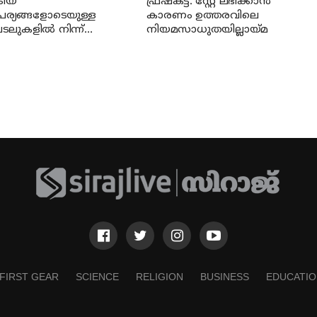
്രീയ
ഫ്രഷ്‌കട്ട്: സ്റ്റേ ലഭിക്കാന്‍
പര്യങ്ങളോടെയുള്ള
കാരണം ഉത്തരവിലെ
ലുകളില്‍ നിന്ന്
നിയമസാധുതയില്ലായ്മ
്കാര്‍ പിന്മാറണം: എസ്
എസ്
FIRST GEAR
SCIENCE
RELIGION
BUSINESS
EDUCATIO