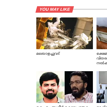
YOU MAY LIKE
മലയാളച്ചുവട്
ക്ഷേമ
വിതരണത
നല്‍കി