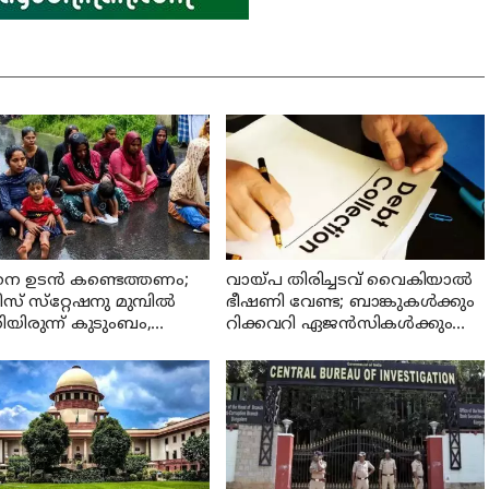
നെ ഉടന്‍ കണ്ടെത്തണം;
വായ്പ തിരിച്ചടവ് വൈകിയാൽ
് സ്‌റ്റേഷനു മുമ്പില്‍
ഭീഷണി വേണ്ട; ബാങ്കുകൾക്കും
ിയിരുന്ന് കുടുംബം,
റിക്കവറി ഏജൻസികൾക്കും
ിയുടെ ഉറപ്പില്‍ പ്രതിഷേധം
കർശന നിയന്ത്രണങ്ങളുമായി
ിപ്പിച്ചു
ആർ ബി ഐ