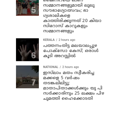
കൈനിറയെ ഓണ
സമ്മാനങ്ങളുമായി ലുലു
സൗഭാ​ഗ്യോത്സവം; ഭാ​
ഗ്യശാലികളെ
കാത്തിരിക്കുന്നത് 20 കിയാ
സിറോസ് കാറുകളും
സമ്മാനങ്ങളും
KERALA
2 hours ago
പത്തനംതിട്ട മലയാലപ്പുഴ
പോക്സോ കേസ്; ഒരാള്‍
കൂടി അറസ്റ്റില്‍
NATIONAL
2 hours ago
ഇസ്‍ലാം മതം സ്വീകരിച്ച
മക്കളെ 5 വർഷം
തടങ്കലിലിട്ടു;
മാതാപിതാക്കൾക്കും യു പി
സർക്കാരിനും 25 ലക്ഷം പിഴ
ചുമത്തി ഹൈക്കോടതി