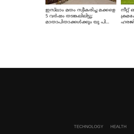
ഇസ്‍ലാം മതം സ്വീകരിച്ച മക്കളെ
നീറ്റ്
5 വർഷം തടങ്കലിലിട്ടു;
ക്രമക്
മാതാപിതാക്കൾക്കും യു പി
ഹരജി
സർക്കാരിനും 25 ലക്ഷം പിഴ
ചുമത്തി ഹൈക്കോടതി
TECHNOLOGY
HEALTH