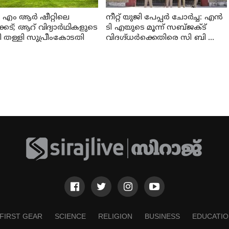
 ഒ എം ആര്‍ ഷീറ്റിലെ
നീറ്റ് യുജി പേപ്പർ ചോർച്ച: എൻ
കേട്; ആറ് വിദ്യാര്‍ഥികളുടെ
ടി എയുടെ മൂന്ന് സബ്ജക്ട്
 തള്ളി സുപ്രീംകോടതി
വിദഗ്ദ്ധർക്കെതിരെ സി ബി ഐ
കുറ്റപത്രം; ജീവപര്യന്തം വരെ
തടവുശിക്ഷ ലഭിച്ചേക്കാം
FIRST GEAR
SCIENCE
RELIGION
BUSINESS
EDUCATIO