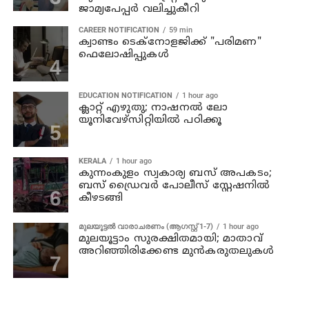
ജാമ്യപേപ്പര്‍ വലിച്ചുകീറി
CAREER NOTIFICATION
59 min
ക്വാണ്ടം ടെക്‌നോളജിക്ക് "പരിമണ"
ഫെലോഷിപ്പുകൾ
EDUCATION NOTIFICATION
1 hour ago
ക്ലാറ്റ് എഴുതു; നാഷനൽ ലോ
യൂനിവേഴ്‌സിറ്റിയിൽ പഠിക്കൂ
KERALA
1 hour ago
കുന്നംകുളം സ്വകാര്യ ബസ് അപകടം;
ബസ് ഡ്രൈവര്‍ പോലീസ് സ്റ്റേഷനില്‍
കീഴടങ്ങി
മുലയൂട്ടൽ വാരാചരണം (ആഗസ്റ്റ് 1-7)
1 hour ago
മുലയൂട്ടാം സുരക്ഷിതമായി; മാതാവ്
അറിഞ്ഞിരിക്കേണ്ട മുൻകരുതലുകൾ