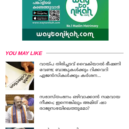
YOU MAY LIKE
വായ്പ തിരിച്ചടവ് വൈകിയാൽ ഭീഷണി
വേണ്ട; ബാങ്കുകൾക്കും റിക്കവറി
ഏജൻസികൾക്കും കർശന
നിയന്ത്രണങ്ങളുമായി ആർ ബി ഐ
സഭാസ്തംഭനം ഒഴിവാക്കാൻ സമവായ
നീക്കം; ഇന്നെങ്കിലും അമിത് ഷാ
രാജ്യസഭയിലെത്തുമോ?