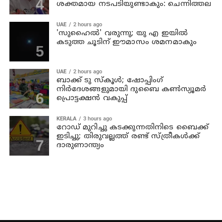
ശക്തമായ നടപടിയുണ്ടാകും: ചെന്നിത്തല
UAE
2 hours ago
'സുഹൈല്‍' വരുന്നു; യു എ ഇയില്‍
കടുത്ത ചൂടിന് ഈമാസം ശമനമാകും
UAE
2 hours ago
ബാക്ക് ടു സ്‌കൂള്‍; ഷോപ്പിംഗ്
നിര്‍ദേശങ്ങളുമായി ദുബൈ കണ്‍സ്യൂമര്‍
പ്രൊട്ടക്ഷന്‍ വകുപ്പ്
KERALA
3 hours ago
റോഡ് മുറിച്ചു കടക്കുന്നതിനിടെ ബൈക്ക്
ഇടിച്ചു; തിരുവല്ലത്ത് രണ്ട് സ്ത്രീകള്‍ക്ക്
ദാരുണാന്ത്യം