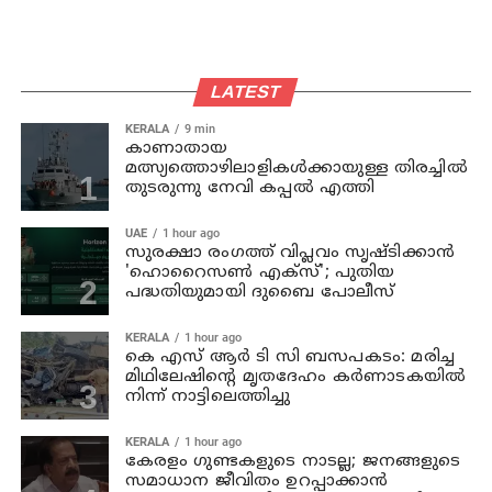
LATEST
KERALA
9 min
കാണാതായ
മത്സ്യത്തൊഴിലാളികള്‍ക്കായുള്ള തിരച്ചില്‍
തുടരുന്നു നേവി കപ്പല്‍ എത്തി
UAE
1 hour ago
സുരക്ഷാ രംഗത്ത് വിപ്ലവം സൃഷ്ടിക്കാന്‍
'ഹൊറൈസണ്‍ എക്‌സ്'; പുതിയ
പദ്ധതിയുമായി ദുബൈ പോലീസ്
KERALA
1 hour ago
കെ എസ് ആര്‍ ടി സി ബസപകടം: മരിച്ച
മിഥിലേഷിന്റെ മൃതദേഹം കര്‍ണാടകയില്‍
നിന്ന് നാട്ടിലെത്തിച്ചു
KERALA
1 hour ago
കേരളം ഗുണ്ടകളുടെ നാടല്ല; ജനങ്ങളുടെ
സമാധാന ജീവിതം ഉറപ്പാക്കാന്‍