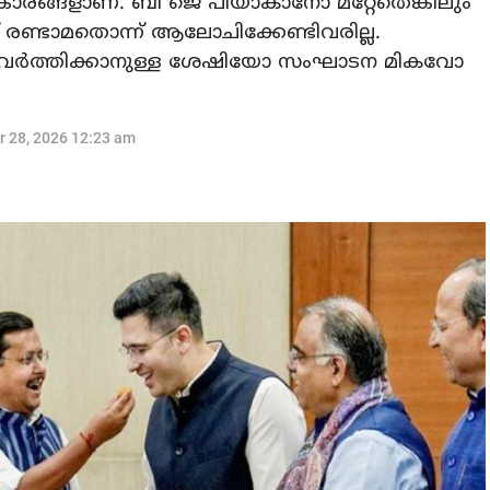
ങ്കാരങ്ങളാണ്. ബി ജെ പിയാകാനോ മറ്റേതെങ്കിലും
്ക് രണ്ടാമതൊന്ന് ആലോചിക്കേണ്ടിവരില്ല.
 പ്രവര്‍ത്തിക്കാനുള്ള ശേഷിയോ സംഘാടന മികവോ
r 28, 2026 12:23 am