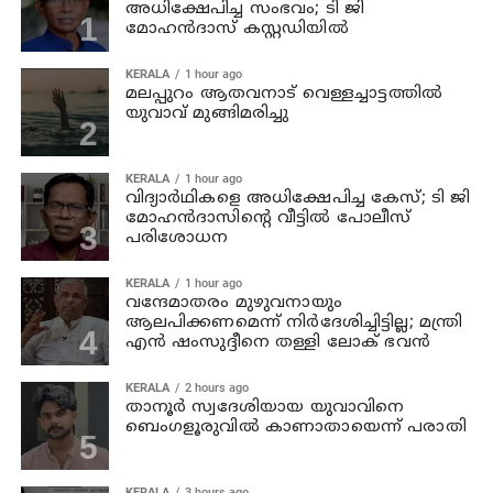
അധിക്ഷേപിച്ച സംഭവം; ടി ജി
മോഹന്‍ദാസ് കസ്റ്റഡിയിൽ
KERALA
1 hour ago
മലപ്പുറം ആതവനാട് വെള്ളച്ചാട്ടത്തില്‍
യുവാവ് മുങ്ങിമരിച്ചു
KERALA
1 hour ago
വിദ്യാര്‍ഥികളെ അധിക്ഷേപിച്ച കേസ്; ടി ജി
മോഹന്‍ദാസിന്റെ വീട്ടില്‍ പോലീസ്
പരിശോധന
KERALA
1 hour ago
വന്ദേമാതരം മുഴുവനായും
ആലപിക്കണമെന്ന് നിര്‍ദേശിച്ചിട്ടില്ല; മന്ത്രി
എന്‍ ഷംസുദ്ദീനെ തള്ളി ലോക് ഭവന്‍
KERALA
2 hours ago
താനൂര്‍ സ്വദേശിയായ യുവാവിനെ
ബെംഗളൂരുവില്‍ കാണാതായെന്ന് പരാതി
KERALA
3 hours ago