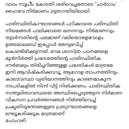
വാദം സുപ്രീം കോടതി ശരിവെച്ചതോടെ “ചാർധാം’
ഹൈവേ നിർമാണം ദ്രുതഗതിയിലായി.
പാരിസ്ഥിതികാഘാതങ്ങൾ പഠിക്കാതെ പരിസ്ഥിതി
നിയമങ്ങൾ പാലിക്കാതെ ഖനനവും നിർമാണവും
തുടർന്നതിന്റെ ഫലമാണ് വലിയൊരളവോളം
ഉത്തരാഖണ്ഡ് ഇപ്പോൾ അനുഭവിച്ച്
കൊണ്ടിരിക്കുന്നത്. ഭൗമ ശാസ്ത്ര പഠനങ്ങളെ
മുൻനിർത്തി പ്രദേശത്തിന്റെ പാരിസ്ഥിതിക
ദൗർബല്യം തിരിച്ചറിഞ്ഞുള്ള പദ്ധതികൾ മാത്രമേ
ഇനി ആവിഷ്‌കരിക്കാവൂ. ആഗോള താപനത്തിനും
കാലാവസ്ഥാ വ്യതിയാനത്തിനും കാരണമാകുന്ന
നടപടികളിൽ നിന്ന് വിട്ട് നിൽക്കണം. പാരിസ്ഥിതിക
സന്തുലിതാവസ്ഥയെ അസ്ഥിരപ്പെടുത്തുന്ന നിർമാണ
വികസന പ്രവർത്തനങ്ങൾ നിർത്തിവെച്ച്
പ്രകൃതിദുരന്തങ്ങളുടെ പ്രത്യാഘാതങ്ങളെ
ലഘൂകരിക്കുക മാത്രമാണ്
പോംവഴി.