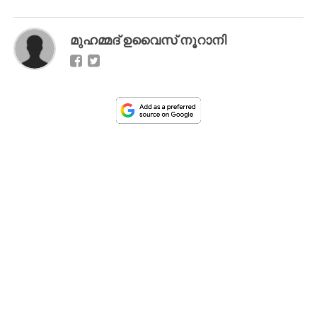
മുഹമ്മദ് ഉവൈസ് നൂറാനി