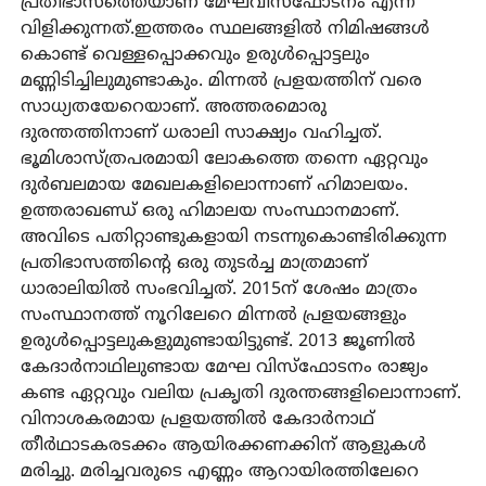
പ്രതിഭാസത്തെയാണ് മേഘവിസ്‌ഫോടനം എന്ന്
വിളിക്കുന്നത്.ഇത്തരം സ്ഥലങ്ങളിൽ നിമിഷങ്ങൾ
കൊണ്ട് വെള്ളപ്പൊക്കവും ഉരുൾപ്പൊട്ടലും
മണ്ണിടിച്ചിലുമുണ്ടാകും. മിന്നൽ പ്രളയത്തിന് വരെ
സാധ്യതയേറെയാണ്. അത്തരമൊരു
ദുരന്തത്തിനാണ് ധരാലി സാക്ഷ്യം വഹിച്ചത്.
ഭൂമിശാസ്ത്രപരമായി ലോകത്തെ തന്നെ ഏറ്റവും
ദുർബലമായ മേഖലകളിലൊന്നാണ് ഹിമാലയം.
ഉത്തരാഖണ്ഡ് ഒരു ഹിമാലയ സംസ്ഥാനമാണ്.
അവിടെ പതിറ്റാണ്ടുകളായി നടന്നുകൊണ്ടിരിക്കുന്ന
പ്രതിഭാസത്തിന്റെ ഒരു തുടർച്ച മാത്രമാണ്
ധാരാലിയിൽ സംഭവിച്ചത്. 2015ന് ശേഷം മാത്രം
സംസ്ഥാനത്ത് നൂറിലേറെ മിന്നൽ പ്രളയങ്ങളും
ഉരുൾപ്പൊട്ടലുകളുമുണ്ടായിട്ടുണ്ട്. 2013 ജൂണിൽ
കേദാർനാഥിലുണ്ടായ മേഘ വിസ്‌ഫോടനം രാജ്യം
കണ്ട ഏറ്റവും വലിയ പ്രകൃതി ദുരന്തങ്ങളിലൊന്നാണ്.
വിനാശകരമായ പ്രളയത്തിൽ കേദാർനാഥ്
തീർഥാടകരടക്കം ആയിരക്കണക്കിന് ആളുകൾ
മരിച്ചു. മരിച്ചവരുടെ എണ്ണം ആറായിരത്തിലേറെ