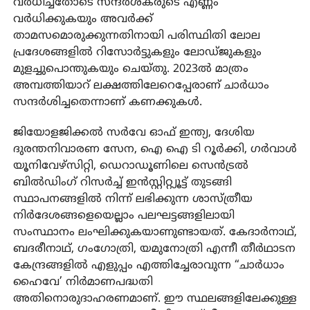
വർധിച്ചതോടെ സന്ദർശകരുടെ എണ്ണം
വർധിക്കുകയും അവർക്ക്
താമസമൊരുക്കുന്നതിനായി പരിസ്ഥിതി ലോല
പ്രദേശങ്ങളിൽ റിസോർട്ടുകളും ലോഡ്ജുകളും
മുളച്ചുപൊന്തുകയും ചെയ്തു. 2023ൽ മാത്രം
അമ്പത്തിയാറ് ലക്ഷത്തിലേറെപ്പേരാണ് ചാർധാം
സന്ദർശിച്ചതെന്നാണ് കണക്കുകൾ.
ജിയോളജിക്കൽ സർവേ ഓഫ് ഇന്ത്യ, ദേശിയ
ദുരന്തനിവാരണ സേന, ഐ ഐ ടി റൂർക്കി, ഗർവാൾ
യൂനിവേഴ്‌സിറ്റി, ഡെറാഡൂണിലെ സെൻട്രൽ
ബിൽഡിംഗ് റിസർച്ച് ഇൻസ്റ്റിറ്റ്യൂട്ട് തുടങ്ങി
സ്ഥാപനങ്ങളിൽ നിന്ന് ലഭിക്കുന്ന ശാസ്ത്രീയ
നിർദേശങ്ങളെയെല്ലാം പലഘട്ടങ്ങളിലായി
സംസ്ഥാനം ലംഘിക്കുകയാണുണ്ടായത്. കേദാർനാഥ്,
ബദരീനാഥ്, ഗംഗോത്രി, യമുനോത്രി എന്നീ തീർഥാടന
കേന്ദ്രങ്ങളിൽ എളുപ്പം എത്തിച്ചേരാവുന്ന “ചാർധാം
ഹൈവേ’ നിർമാണപദ്ധതി
അതിനൊരുദാഹരണമാണ്. ഈ സ്ഥലങ്ങളിലേക്കുള്ള