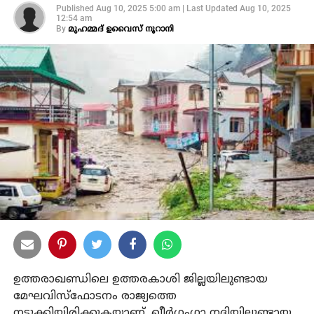
Published
Aug 10, 2025 5:00 am
|
Last Updated
Aug 10, 2025
12:54 am
By
മുഹമ്മദ് ഉവൈസ് നൂറാനി
ഉത്തരാഖണ്ഡിലെ ഉത്തരകാശി ജില്ലയിലുണ്ടായ
മേഘവിസ്‌ഫോടനം രാജ്യത്തെ
നടുക്കിയിരിക്കുകയാണ്. ഖീർഗംഗാ നദിയിലുണ്ടായ