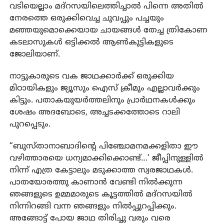
വടിയെല്ലാം മദ്റസയിലെത്തിച്ചാൽ പിന്നെ അതിൽ
നേരത്തെ ഒരുക്കിവെച്ച ചുവപ്പും പച്ചയും
മഞ്ഞയുമൊക്കെയായ ചായങ്ങൾ തേച്ച ത്രികോണ
കടലാസുകൾ ഒട്ടിക്കൽ ആൺകുട്ടികളുടെ
ജോലിയാണ്.
നാട്ടുകാരുടെ വക ജാഥക്കാർക്ക് ഒരുക്കിയ
മിഠായികളും ജ്യൂസും ഐസ് ക്രീമും എല്ലാവർക്കും
കിട്ടും. പതാകയുയർത്തലിനും പ്രാർഥനകൾക്കും
ശേഷം അദബോടെ, അച്ചടക്കത്തോടെ റാലി
പുറപ്പെടും.
“ബുസ്താനാബാദിന്റെ പിഞ്ചോമനമക്കളിതാ ഈ
വഴിത്താരയെ ധന്യമാക്കിക്കൊണ്ട്…’ ജീപ്പിനുള്ളിൽ
നിന്ന് എത്ര കേട്ടാലും മടുക്കാത്ത സ്വരജാഥകൾ.
പാതയോരത്തു കാണാൻ വേണ്ടി നിൽക്കുന്ന
ഞങ്ങളുടെ ഉമ്മമാരുടെ കൂട്ടത്തിൽ മദ്റസയിൽ
നിന്നിറങ്ങി വന്ന ഞങ്ങളും നിൽപ്പുറപ്പിക്കും.
അങ്ങോട്ട് പോയ ജാഥ തിരിച്ചു വരും വരെ