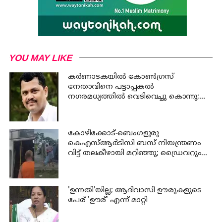
YOU MAY LIKE
കര്‍ണാടകയില്‍ കോണ്‍ഗ്രസ്
നേതാവിനെ പട്ടാപ്പകല്‍
നഗരമധ്യത്തില്‍ വെടിവെച്ചു കൊന്നു;
പ്രതി പിടിയില്‍
കോഴിക്കോട്-ബെംഗളുരു
കെഎസ്ആര്‍ടിസി ബസ് നിയന്ത്രണം
വിട്ട് തലകീഴായി മറിഞ്ഞു; ഡ്രൈവറും
കണ്ടക്ടറും മരിച്ചു
'ഉന്നതി'യില്ല; ആദിവാസി ഊരുകളുടെ
പേര് 'ഊര്' എന്ന് മാറ്റി