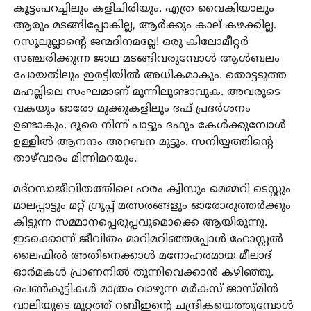
കൂട്ടംപറച്ചിലും കളിചിരിയും. എത്ര വൈകിയാലും
ആരും മടങ്ങിപ്പോകില്ല, ആർക്കും കാല് കഴക്കില്ല.
റസൂലുല്ലാന്റെ ജന്മദിനമല്ലേ! ഒരു കിലോമീറ്റർ
സഞ്ചരിക്കുന്ന ജാഥ മടങ്ങിവരുമ്പോൾ ആൾബലം
പോയതിലും ഇരട്ടിയിൽ അധികമാകും. തൊട്ടടുത്ത
മഹല്ലിലെ സംഘമാണ് മുന്നിലുണ്ടാവുക. അവരുടെ
വകയും ഓരോ മുക്കുകളിലും ദഫ് പ്രദർശനം
ഉണ്ടാകും. ദൂരെ നിന്ന് പാട്ടും ദഫും കേൾക്കുമ്പോൾ
ഉള്ളിൽ ആനന്ദം അറബന മുട്ടും. സനിയ്യത്തിന്റെ
താഴ്‌വാരം മിന്നിമറയും.
മദ്റസാജീവിതത്തിലെ ഹരം ക്വിസും മെമ്മറി ടെസ്റ്റും
മാലപ്പാട്ടും മറ്റ് ഗ്രൂപ്പ്‌ മത്സരങ്ങളും ഓരോരുത്തർക്കും
കിട്ടുന്ന സമ്മാനപ്പെരുപ്പവുമൊക്കെ ആയിരുന്നു.
ഇടക്കൊന്ന് ജീവിതം മാറിമറിഞ്ഞപ്പോൾ ഹോസ്റ്റൽ
ലൈഫിൽ അതിനെക്കാൾ മനോഹരമായ മീലാദ്
ഓർമകൾ പ്രാണനിൽ തുന്നിവെക്കാൻ കഴിഞ്ഞു.
പെൺകുട്ടികൾ മാത്രം വാഴുന്ന മർകസ് ജാസ്മിൻ
വാലിയുടെ മുറ്റത്ത് റബീഇന്റെ ചന്ദ്രികയെത്തുമ്പോൾ