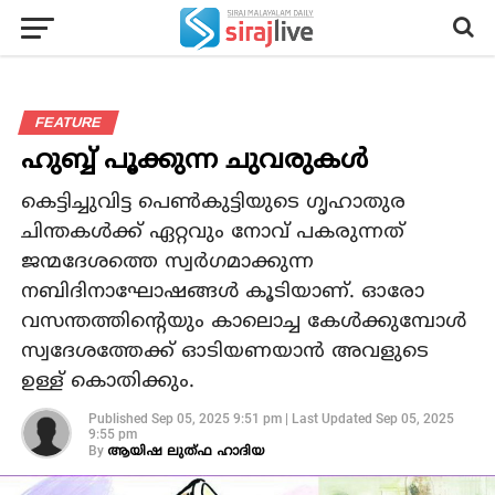
FEATURE
ഹുബ്ബ്‌ പൂക്കുന്ന ചുവരുകൾ
കെട്ടിച്ചുവിട്ട പെൺകുട്ടിയുടെ ഗൃഹാതുര
ചിന്തകൾക്ക് ഏറ്റവും നോവ് പകരുന്നത്
ജന്മദേശത്തെ സ്വർഗമാക്കുന്ന
നബിദിനാഘോഷങ്ങൾ കൂടിയാണ്. ഓരോ
വസന്തത്തിന്റെയും കാലൊച്ച കേൾക്കുമ്പോൾ
സ്വദേശത്തേക്ക് ഓടിയണയാൻ അവളുടെ
ഉള്ള് കൊതിക്കും.
Published
Sep 05, 2025 9:51 pm
|
Last Updated
Sep 05, 2025
9:55 pm
By
ആയിഷ ലുത്ഫ ഹാദിയ