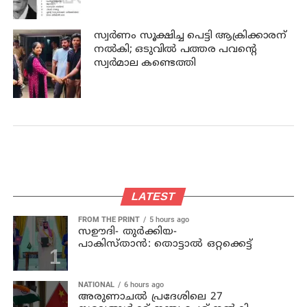
സ്വര്‍ണം സൂക്ഷിച്ച പെട്ടി ആക്രിക്കാരന്
നല്‍കി; ഒടുവില്‍ പത്തര പവന്റെ
സ്വര്‍മാല കണ്ടെത്തി
LATEST
FROM THE PRINT
5 hours ago
സഊദി- തുർക്കിയ-
പാകിസ്താൻ: തൊട്ടാൽ ഒറ്റക്കെട്ട്
NATIONAL
6 hours ago
അരുണാചല്‍ പ്രദേശിലെ 27