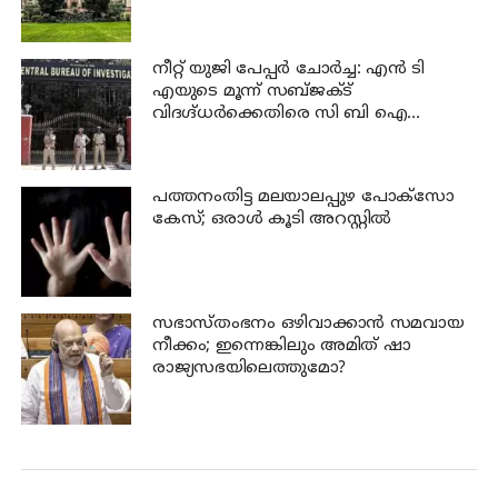
നീറ്റ് യുജി പേപ്പർ ചോർച്ച: എൻ ടി
എയുടെ മൂന്ന് സബ്ജക്ട്
വിദഗ്ദ്ധർക്കെതിരെ സി ബി ഐ
കുറ്റപത്രം; ജീവപര്യന്തം വരെ
തടവുശിക്ഷ ലഭിച്ചേക്കാം
പത്തനംതിട്ട മലയാലപ്പുഴ പോക്സോ
കേസ്; ഒരാള്‍ കൂടി അറസ്റ്റില്‍
സഭാസ്തംഭനം ഒഴിവാക്കാൻ സമവായ
നീക്കം; ഇന്നെങ്കിലും അമിത് ഷാ
രാജ്യസഭയിലെത്തുമോ?