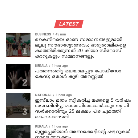
LATEST
BUSINESS
45 min
കൈനിറയെ ഓണ സമ്മാനങ്ങളുമായി
ലുലു സൗഭാ​ഗ്യോത്സവം; ഭാ​ഗ്യശാലികളെ
കാത്തിരിക്കുന്നത് 20 കിയാ സിറോസ്
കാറുകളും സമ്മാനങ്ങളും
KERALA
1 hour ago
പത്തനംതിട്ട മലയാലപ്പുഴ പോക്സോ
കേസ്; ഒരാള്‍ കൂടി അറസ്റ്റില്‍
NATIONAL
1 hour ago
ഇസ്‍ലാം മതം സ്വീകരിച്ച മക്കളെ 5 വർഷം
തടങ്കലിലിട്ടു; മാതാപിതാക്കൾക്കും യു പി
സർക്കാരിനും 25 ലക്ഷം പിഴ ചുമത്തി
ഹൈക്കോടതി
KERALA
1 hour ago
മുല്ലപ്പെരിയാര്‍ അണക്കെട്ടിന്റെ ഷട്ടറുകള്‍
നാളെ തുറക്കും