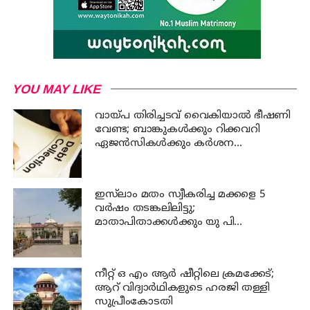
YOU MAY LIKE
വായ്പ തിരിച്ചടവ് വൈകിയാൽ ഭീഷണി
വേണ്ട; ബാങ്കുകൾക്കും റിക്കവറി
ഏജൻസികൾക്കും കർശന
നിയന്ത്രണങ്ങളുമായി ആർ ബി ഐ
ഇസ്‍ലാം മതം സ്വീകരിച്ച മക്കളെ 5
വർഷം തടങ്കലിലിട്ടു;
മാതാപിതാക്കൾക്കും യു പി
സർക്കാരിനും 25 ലക്ഷം പിഴ ചുമത്തി
ഹൈക്കോടതി
നീറ്റ് ഒ എം ആര്‍ ഷീറ്റിലെ ക്രമക്കേട്;
ആറ് വിദ്യാര്‍ഥികളുടെ ഹരജി തള്ളി
സുപ്രീംകോടതി