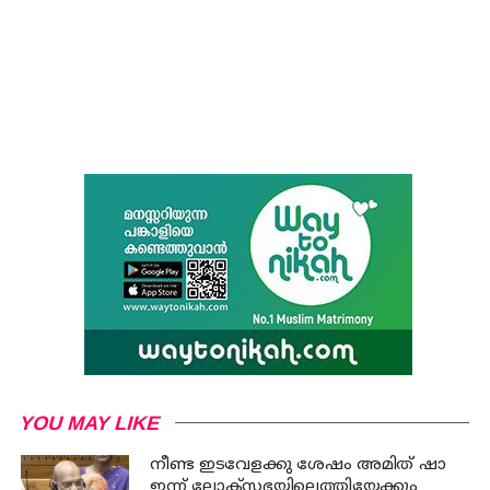
YOU MAY LIKE
നീണ്ട ഇടവേളക്കു ശേഷം അമിത് ഷാ
ഇന്ന് ലോക്‌സഭയിലെത്തിയേക്കും