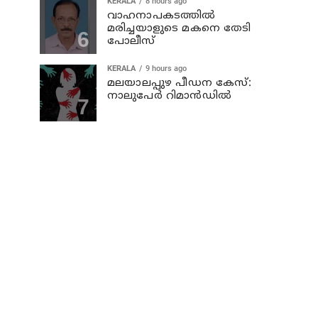
KERALA
8 hours ago
വാഹനാപകടത്തില്‍
മരിച്ചയാളുടെ മകനെ തേടി
പോലീസ്
KERALA
9 hours ago
മലയാലപ്പുഴ പീഡന കേസ്:
നാലുപേര്‍ റിമാന്‍ഡില്‍