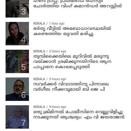
ഹണി ട്രാപ്പ്: പ്രതിരോധ രഹസ്യം
ചോർത്തിയ വിംഗ് കമാൻഡർ അറസ്റ്റിൽ
KERALA
1 hour ago
ഭര്‍തൃ വീട്ടില്‍ അബോധാവസ്ഥയില്‍
കണ്ടെത്തിയ യുവതി മരിച്ചു
KERALA
2 hours ago
തുമ്പിക്കൈയിലെ മുറിവില്‍ മരുന്നു
വയ്ക്കാന്‍ ശ്രമിക്കുന്നതിനിടെ ആന
പാപ്പാനെ കൊലപ്പെടുത്തി
KERALA
3 hours ago
സവര്‍ക്കര്‍ വിവാദത്തിനു പിന്നാലെ
വര്‍ഗീയ നീക്കവുമായി ബി ജെ പി
KERALA
4 hours ago
ഒരു ക്രിമിനല്‍ പോലീസിനെ വെല്ലുവിളിച്ചു
നടക്കുന്നത് ആശ്ചര്യം: എം വി ജയരാജന്‍