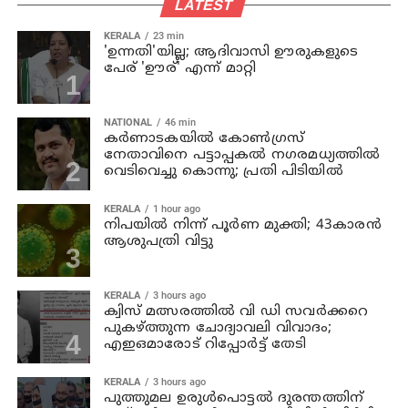
LATEST
KERALA
23 min
'ഉന്നതി'യില്ല; ആദിവാസി ഊരുകളുടെ
പേര് 'ഊര്' എന്ന് മാറ്റി
NATIONAL
46 min
കര്‍ണാടകയില്‍ കോണ്‍ഗ്രസ്
നേതാവിനെ പട്ടാപ്പകല്‍ നഗരമധ്യത്തില്‍
വെടിവെച്ചു കൊന്നു; പ്രതി പിടിയില്‍
KERALA
1 hour ago
നിപയില്‍ നിന്ന് പൂര്‍ണ മുക്തി; 43കാരന്‍
ആശുപത്രി വിട്ടു
KERALA
3 hours ago
ക്വിസ് മത്സരത്തില്‍ വി ഡി സവര്‍ക്കറെ
പുകഴ്ത്തുന്ന ചോദ്യാവലി വിവാദം;
എഇഒമാരോട് റിപ്പോര്‍ട്ട് തേടി
KERALA
3 hours ago
പുത്തുമല ഉരുള്‍പൊട്ടല്‍ ദുരന്തത്തിന്