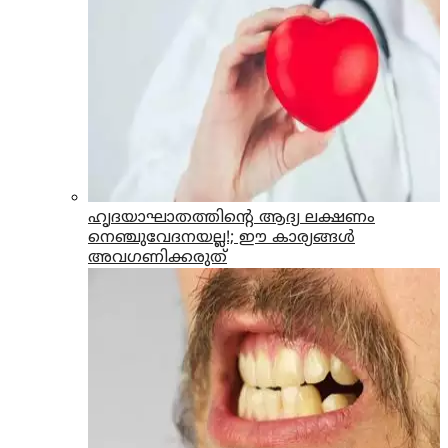
ഹൃദയാഘാതത്തിന്റെ ആദ്യ ലക്ഷണം
നെഞ്ചുവേദനയല്ല!; ഈ കാര്യങ്ങൾ
അവഗണിക്കരുത്