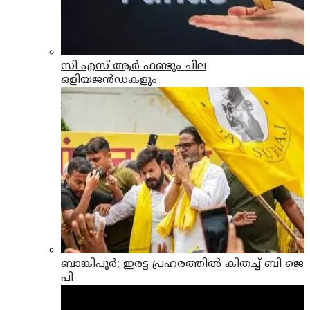
സി എസ് ആര്‍ ഫണ്ടും ചില
ഒളിയജന്‍ഡകളും
ബാങ്കിപുർ; ഇരട്ട പ്രഹരത്തില്‍ കിതച്ച് ബി ജെ
പി