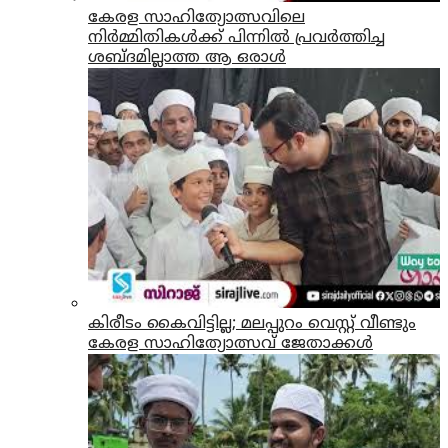
കേരള സാഹിത്യോത്സവിലെ
നിർമ്മിതികൾക്ക് പിന്നിൽ പ്രവർത്തിച്ച
ശബ്ദമില്ലാത്ത ആ ഒരാൾ
കിരീടം കൈവിട്ടില്ല; മലപ്പുറം വെസ്റ്റ് വീണ്ടും
കേരള സാഹിത്യോത്സവ് ജേതാക്കൾ