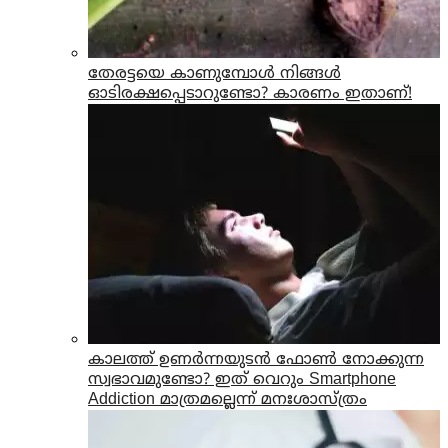
തേരട്ടയെ കാണുമ്പോൾ നിങ്ങൾ
ഓടിരക്ഷപ്പെടാറുണ്ടോ? കാരണം ഇതാണ്!
കാലത്ത് ഉണർന്നയുടൻ ഫോൺ നോക്കുന്ന
സ്വഭാവമുണ്ടോ? ഇത് വെറും Smartphone
Addiction മാത്രമല്ലെന്ന് മനഃശാസ്ത്രം