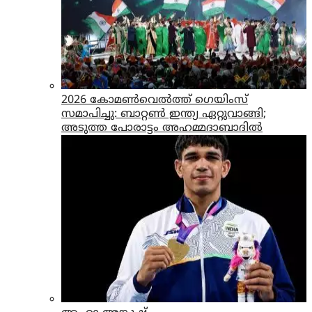
2026 കോമൺവെൽത്ത് ഗെയിംസ്
സമാപിച്ചു: ബാറ്റൺ ഇന്ത്യ ഏറ്റുവാങ്ങി;
അടുത്ത പോരാട്ടം അഹമ്മദാബാദിൽ