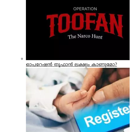
ഓപറേഷന്‍ തൂഫാന്‍ ലക്ഷ്യം കാണുമോ?