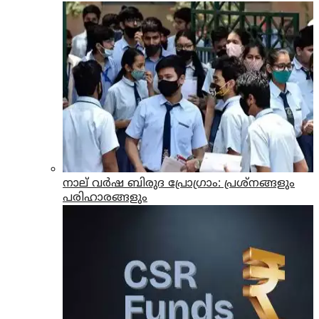
നാല് വര്‍ഷ ബിരുദ പ്രോഗ്രാം: പ്രശ്നങ്ങളും
പരിഹാരങ്ങളും