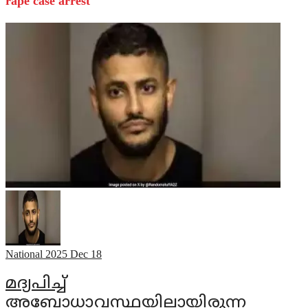
rape case arrest
National
2025 Dec 18
മദ്യപിച്ച്
അബോധാവസ്ഥയിലായിരുന്ന