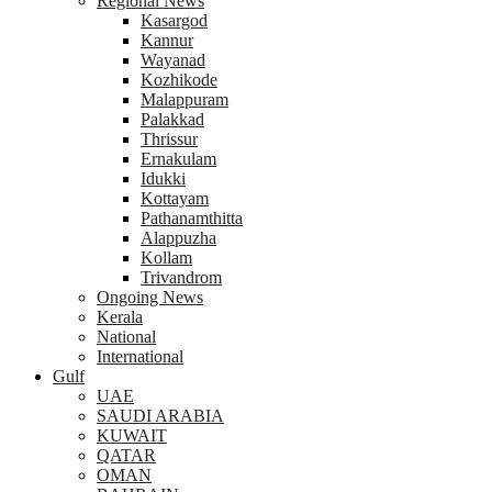
Regional News
Kasargod
Kannur
Wayanad
Kozhikode
Malappuram
Palakkad
Thrissur
Ernakulam
Idukki
Kottayam
Pathanamthitta
Alappuzha
Kollam
Trivandrom
Ongoing News
Kerala
National
International
Gulf
UAE
SAUDI ARABIA
KUWAIT
QATAR
OMAN