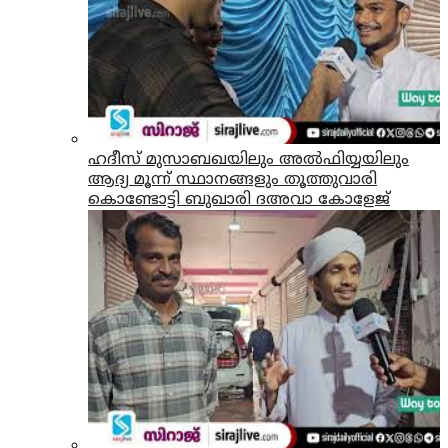
ഹദീസ് മുസാബഖയിലും അൽഫിയ്യയിലും
ആദ്യ മൂന്ന് സ്ഥാനങ്ങളും തൂത്തുവാരി
കൊണ്ടോട്ടി ബുഖാരി ദഅവാ കോളേജ്