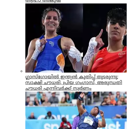
ആഹാ അങ്കുഷ്
ഗ്ലാസ്‌ഗോയില്‍ ഇന്ത്യന്‍ കുതിപ്പ് തുടരുന്നു;
സാക്ഷി ചൗധരി, പ്രിയ ഗംഗാസ്, അരുന്ധതി
ചൗധരി എന്നിവര്‍ക്ക് സ്വര്‍ണം