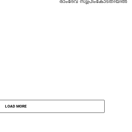
രാംദേവ് സുപ്രീംകോടതിയില്‍
LOAD MORE