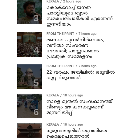
KERALA
2 hours ago
കോക്റോച്ച് ജനത
പാര്‍ട്ടിയുടെ തുടര്‍
സമരപരിപാടികള്‍ എന്തെന്ന്
ഇന്നറിയാം
FROM THE PRINT
7 hours ago
മണ്ഡല പുനർനിർണയം,
വനിതാ സംവരണ
ഭേദഗതി; പാസ്സാക്കാൻ
പ്രത്യേക സമ്മേളനം
FROM THE PRINT
7 hours ago
22 വർഷം ജയിലിൽ; ഒടുവിൽ
കുറ്റവിമുക്തൻ
KERALA
10 hours ago
നാളെ മുതല്‍ സംസ്ഥാനത്ത്
വീണ്ടും മഴ കനക്കുമെന്ന്
മുന്നറിയിപ്പ്
KERALA
10 hours ago
ഗുരുവായൂരില്‍ യുവതിയെ
കൊലപ്പെടുത്താന്‍