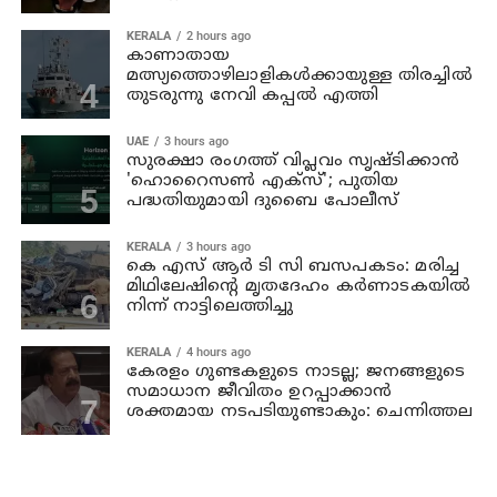
KERALA
2 hours ago
കാണാതായ
മത്സ്യത്തൊഴിലാളികള്‍ക്കായുള്ള തിരച്ചില്‍
തുടരുന്നു നേവി കപ്പല്‍ എത്തി
UAE
3 hours ago
സുരക്ഷാ രംഗത്ത് വിപ്ലവം സൃഷ്ടിക്കാന്‍
'ഹൊറൈസണ്‍ എക്‌സ്'; പുതിയ
പദ്ധതിയുമായി ദുബൈ പോലീസ്
KERALA
3 hours ago
കെ എസ് ആര്‍ ടി സി ബസപകടം: മരിച്ച
മിഥിലേഷിന്റെ മൃതദേഹം കര്‍ണാടകയില്‍
നിന്ന് നാട്ടിലെത്തിച്ചു
KERALA
4 hours ago
കേരളം ഗുണ്ടകളുടെ നാടല്ല; ജനങ്ങളുടെ
സമാധാന ജീവിതം ഉറപ്പാക്കാന്‍
ശക്തമായ നടപടിയുണ്ടാകും: ചെന്നിത്തല