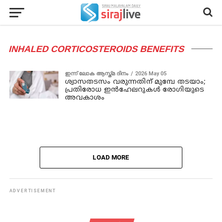
INHALED CORTICOSTEROIDS BENEFITS
ഇന്ന് ലോക ആസ്ത്മ ദിനം
2026 May 05
ശ്വാസതടസം വരുന്നതിന് മുമ്പേ തടയാം;
പ്രതിരോധ ഇൻഹേലറുകൾ രോഗിയുടെ
അവകാശം
LOAD MORE
ADVERTISEMENT