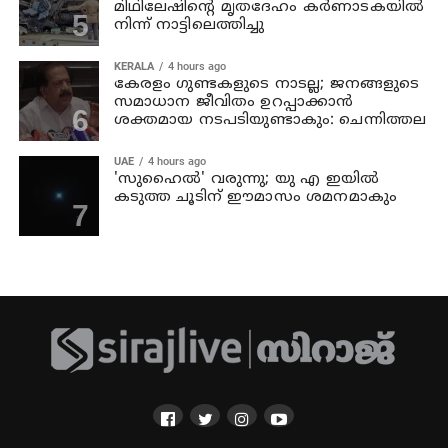
മിഥിലേഷിന്റെ മൃതദേഹം കര്‍ണാടകയില്‍
നിന്ന് നാട്ടിലെത്തിച്ചു
KERALA
4 hours ago
കേരളം ഗുണ്ടകളുടെ നാടല്ല; ജനങ്ങളുടെ
സമാധാന ജീവിതം ഉറപ്പാക്കാന്‍
ശക്തമായ നടപടിയുണ്ടാകും: ചെന്നിത്തല
UAE
4 hours ago
'സുഹൈല്‍' വരുന്നു; യു എ ഇയില്‍
കടുത്ത ചൂടിന് ഈമാസം ശമനമാകും