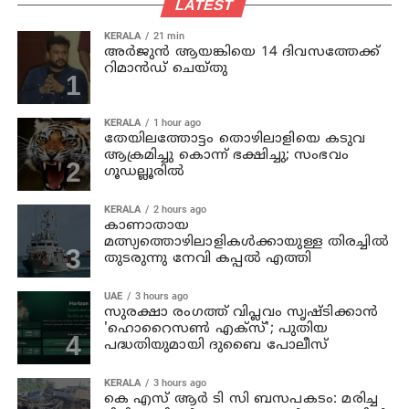
LATEST
KERALA
21 min
അര്‍ജുന്‍ ആയങ്കിയെ 14 ദിവസത്തേക്ക്
റിമാൻഡ് ചെയ്തു
KERALA
1 hour ago
തേയിലത്തോട്ടം തൊഴിലാളിയെ കടുവ
ആക്രമിച്ചു കൊന്ന് ഭക്ഷിച്ചു; സംഭവം
ഗൂഡല്ലൂരില്‍
KERALA
2 hours ago
കാണാതായ
മത്സ്യത്തൊഴിലാളികള്‍ക്കായുള്ള തിരച്ചില്‍
തുടരുന്നു നേവി കപ്പല്‍ എത്തി
UAE
3 hours ago
സുരക്ഷാ രംഗത്ത് വിപ്ലവം സൃഷ്ടിക്കാന്‍
'ഹൊറൈസണ്‍ എക്‌സ്'; പുതിയ
പദ്ധതിയുമായി ദുബൈ പോലീസ്
KERALA
3 hours ago
കെ എസ് ആര്‍ ടി സി ബസപകടം: മരിച്ച